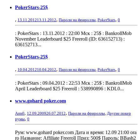
PokerStars-25$
,
,
,
13.11.2012
13.11.2012
Пароли на фрироллы
,
PokerStars
0
: PokerStars : 13.11.2012 : 22:00 Мск : 25$ : BankrollMob
November Leaderboard $25 Freeroll (ID: 636152713) :
636152713...
PokerStars-25$
,
,
,
10.04.2012
10.04.2012
Пароли на фрироллы
,
PokerStars
0
: PokerStars : 09.04.2012 : 22:53 Мск : 25$ : BankrollMob
April Leaderboard $25 Freeroll : 538990896 : KDL0...
www.gohard poker.com
,
,
Arm0
12.09.2009
26.07.2012
Пароли на фрироллы
,
Другие покер
,
румы
0
Рум: www.gohard poker.com Дата и время: 12.09 21:00 ora
ro Название: Affiliate Freeroll Приз: 500$ Пароль: BBash2