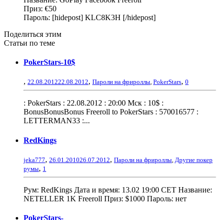
Приз: €50
Пароль: [hidepost] KLC8K3H [/hidepost]
Поделиться этим
Cтатьи по теме
PokerStars-10$
,
,
,
22.08.2012
22.08.2012
Пароли на фрироллы
,
PokerStars
0
: PokerStars : 22.08.2012 : 20:00 Мск : 10$ :
BonusBonusBonus Freeroll to PokerStars : 570016577 :
LETTERMAN33 :...
RedKings
,
,
jeka777
26.01.2010
26.07.2012
Пароли на фрироллы
,
Другие покер
,
румы
1
Рум: RedKings Дата и время: 13.02 19:00 CET Название:
NETELLER 1K Freeroll Приз: $1000 Пароль: нет
PokerStars-