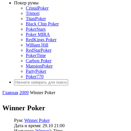
Покер румы
CristalPoker
Trimori
TitanPoker
Black Chip Poker
PokerStars
Poker MIRA
RedKings Poker
William Hill
RedStarPoker
PokerTime
Carbon Poker
MansionPoker
PartyPoker
Poker770
Главная
2009
Winner Poker
Winner Poker
Рум:
Winner Poker
Дата и время: 29.10 21:00
Название:
Winner
’s Time