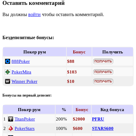
Оставить комментарий
Вы должны
войти
чтобы оставить комментарий.
Бездепозитные бонусы:
Покер рум
Бонус
Получить
888Poker
$88
PokerMira
$103
Winner Poker
$10
Бонусы на первый депозит:
Покер рум
%
Бонус
Код бонуса
1
TitanPoker
200%
$2000
PFRU
2
PokerStars
100%
$600
STARS600