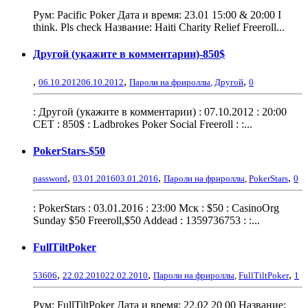
Рум: Pacific Poker Дата и время: 23.01 15:00 & 20:00 I
think. Pls check Название: Haiti Charity Relief Freeroll...
Другой (укажите в комментарии)-850$
,
,
,
06.10.2012
06.10.2012
Пароли на фрироллы
,
Другой
0
: Другой (укажите в комментарии) : 07.10.2012 : 20:00
CET : 850$ : Ladbrokes Poker Social Freeroll : :...
PokerStars-$50
,
,
,
password
03.01.2016
03.01.2016
Пароли на фрироллы
,
PokerStars
0
: PokerStars : 03.01.2016 : 23:00 Мск : $50 : CasinoOrg
Sunday $50 Freeroll,$50 Addead : 1359736753 : :...
FullTiltPoker
,
,
,
53606
22.02.2010
22.02.2010
Пароли на фрироллы
,
FullTiltPoker
1
Рум: FullTiltPoker Дата и время: 22.02 20 00 Название: