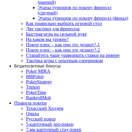
(ранний)
Этапы турниров по покеру фриролл
(средний)
Этапы турниров по покеру фриролл (финал)
Как правильно выбрать игровой стол
Две тактики для фриролла
Быстрая игра на сильной руке
На каком вы уровне?
Покер плюс – как они это делают?-1
Покер плюс – как они это делают?-2
Старайтесь чаще уравнивать ставки на ривере
Тактика игры с опытным соперником
Бездепозитные бонусы
Poker MIRA
888Poker
PokerStrategy
Trimori
PokerTime
BankrollMob
Правила покера
Техасский Холдем
Омаха
Русский покер
5-карточный дро-покер
7-ми карточный стад покер