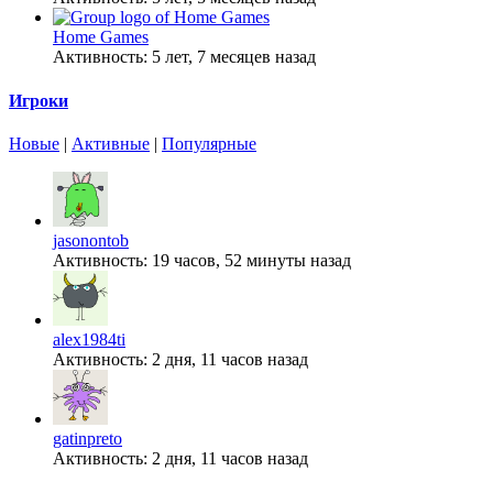
Home Games
Активность: 5 лет, 7 месяцев назад
Игроки
Новые
|
Активные
|
Популярные
jasonontob
Активность: 19 часов, 52 минуты назад
alex1984ti
Активность: 2 дня, 11 часов назад
gatinpreto
Активность: 2 дня, 11 часов назад