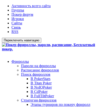
Активность всего сайта
Группы
Покер форум
Игроки
Сайты
Связь
RSS
Переключить навигацию
Фрироллы
Пароли на фрироллы
Расписание фрироллов
Поиск фрироллов
В PokerStars
В Titan Poker
В NoIQPoker
В CdPoker
В FullTiltPoker
Стратегия фрироллов
Этапы турниров по покеру фриролл