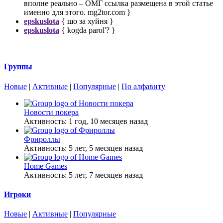
вполне реально – ОМГ ссылка размещена в этой статье
именно для этого. mg2tor.com }
epskuslota
{ шо за хуйня }
epskuslota
{ kogda parol'? }
Группы
Новые
|
Активные
|
Популярные
|
По алфавиту
Новости покера
Активность: 1 год, 10 месяцев назад
Фрироллы
Активность: 5 лет, 5 месяцев назад
Home Games
Активность: 5 лет, 7 месяцев назад
Игроки
Новые
|
Активные
|
Популярные