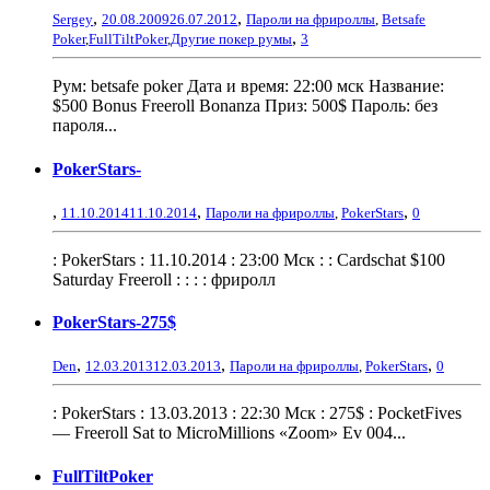
,
,
Sergey
20.08.2009
26.07.2012
Пароли на фрироллы
,
Betsafe
,
Poker
,
FullTiltPoker
,
Другие покер румы
3
Рум: betsafe poker Дата и время: 22:00 мск Название:
$500 Bonus Freeroll Bonanza Приз: 500$ Пароль: без
пароля...
PokerStars-
,
,
,
11.10.2014
11.10.2014
Пароли на фрироллы
,
PokerStars
0
: PokerStars : 11.10.2014 : 23:00 Мск : : Cardschat $100
Saturday Freeroll : : : : фриролл
PokerStars-275$
,
,
,
Den
12.03.2013
12.03.2013
Пароли на фрироллы
,
PokerStars
0
: PokerStars : 13.03.2013 : 22:30 Мск : 275$ : PocketFives
— Freeroll Sat to MicroMillions «Zoom» Ev 004...
FullTiltPoker