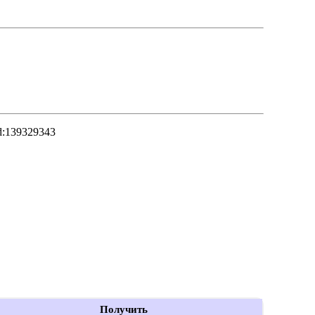
id:139329343
Получить