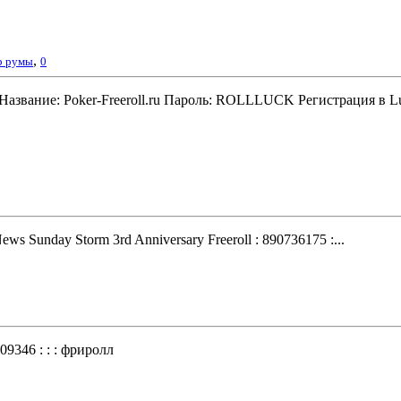
,
р румы
0
5 Название: Poker-Freeroll.ru Пароль: ROLLLUCK Регистрация в L
ews Sunday Storm 3rd Anniversary Freeroll : 890736175 :...
409346 : : : фриролл