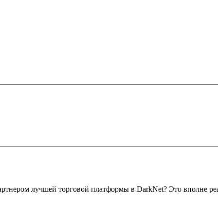
артнером лучшей торговой платформы в DarkNet? Это вполне ре