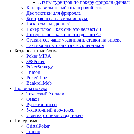
Этапы турниров по покеру фриролл (финал)
Как правильно выбрать игровой стол
Две тактики для фриролла
Быстрая игра на сильной руке
На каком вы уровне?
Покер плюс – как они это делают?-1
Покер плюс – как они это делают?-2
Старайтесь чаще уравнивать ставки на ривере
Тактика игры с опытным соперником
Бездепозитные бонусы
Poker MIRA
888Poker
PokerStrategy
Trimori
PokerTime
BankrollMob
Правила покера
Техасский Холдем
Омаха
Русский покер
5-карточный дро-покер
7-ми карточный стад покер
Покер румы
CristalPoker
Trimori