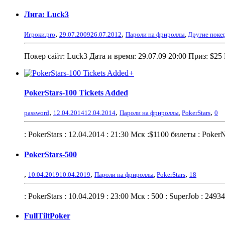
Лига: Luck3
,
,
Игроки.pro
29.07.2009
26.07.2012
Пароли на фрироллы
,
Другие поке
Покер сайт: Luck3 Дата и время: 29.07.09 20:00 Приз: $2
+
PokerStars-100 Tickets Added
,
,
,
password
12.04.2014
12.04.2014
Пароли на фрироллы
,
PokerStars
0
: PokerStars : 12.04.2014 : 21:30 Мск :$1100 билеты : PokerN
PokerStars-500
,
,
,
10.04.2019
10.04.2019
Пароли на фрироллы
,
PokerStars
18
: PokerStars : 10.04.2019 : 23:00 Мск : 500 : SuperJob : 2493
FullTiltPoker