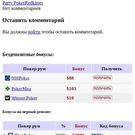
Party Poker
Redkings
Нет комментариев
Оставить комментарий
Вы должны
войти
чтобы оставить комментарий.
Бездепозитные бонусы:
Покер рум
Бонус
Получить
888Poker
$88
PokerMira
$103
Winner Poker
$10
Бонусы на первый депозит:
Покер рум
%
Бонус
Код бонуса