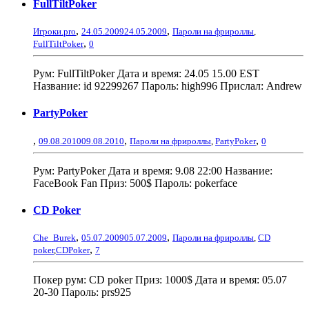
FullTiltPoker
,
,
Игроки.pro
24.05.2009
24.05.2009
Пароли на фрироллы
,
,
FullTiltPoker
0
Рум: FullTiltPoker Дата и время: 24.05 15.00 EST
Название: id 92299267 Пароль: high996 Прислал: Andrew
PartyPoker
,
,
,
09.08.2010
09.08.2010
Пароли на фрироллы
,
PartyPoker
0
Рум: PartyPoker Дата и время: 9.08 22:00 Название:
FaceBook Fan Приз: 500$ Пароль: pokerface
CD Poker
,
,
Che_Burek
05.07.2009
05.07.2009
Пароли на фрироллы
,
CD
,
poker
,
CDPoker
7
Покер рум: CD poker Приз: 1000$ Дата и время: 05.07
20-30 Пароль: prs925