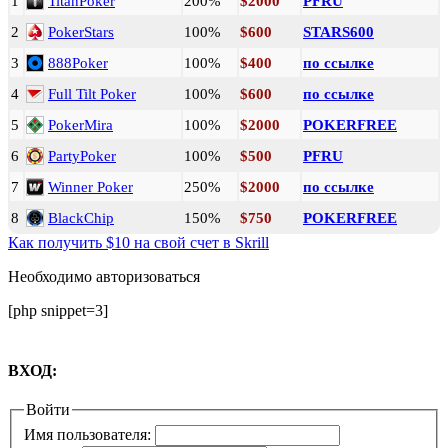
1
TitanPoker
200%
$2000
PFRU
2
PokerStars
100%
$600
STARS600
3
888Poker
100%
$400
по ссылке
4
Full Tilt Poker
100%
$600
по ссылке
5
PokerMira
100%
$2000
POKERFREE
6
PartyPoker
100%
$500
PFRU
7
Winner Poker
250%
$2000
по ссылке
8
BlackChip
150%
$750
POKERFREE
Как получить $10 на свой счет в Skrill
Необходимо авторизоваться
[php snippet=3]
ВХОД:
Войти
Имя пользователя: