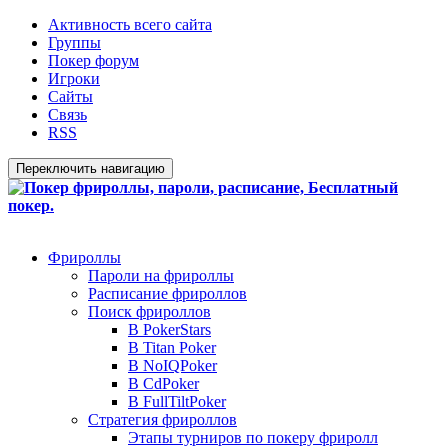
Активность всего сайта
Группы
Покер форум
Игроки
Сайты
Связь
RSS
Переключить навигацию
Фрироллы
Пароли на фрироллы
Расписание фрироллов
Поиск фрироллов
В PokerStars
В Titan Poker
В NoIQPoker
В CdPoker
В FullTiltPoker
Стратегия фрироллов
Этапы турниров по покеру фриролл