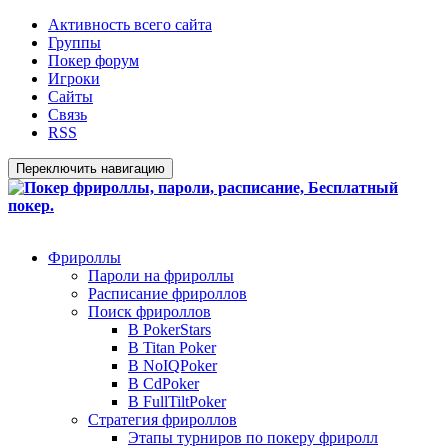
Активность всего сайта
Группы
Покер форум
Игроки
Сайты
Связь
RSS
Переключить навигацию
Фрироллы
Пароли на фрироллы
Расписание фрироллов
Поиск фрироллов
В PokerStars
В Titan Poker
В NoIQPoker
В CdPoker
В FullTiltPoker
Стратегия фрироллов
Этапы турниров по покеру фриролл