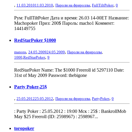
,
,
,
11.03.2010
11.03.2010
Пароли на фрироллы
,
FullTiltPoker
0
Рум: FullTiltPoker Дата и время: 26.03 14-00ET Название:
Machopoker Приз: 200$ Пароль: macho1 Коммент:
144149755
RedStarPoker $1000
,
,
manora
24.05.2009
24.05.2009
Пароли на фрироллы
,
,
1000
,
RedStarPoker
9
RedStarPoker Name: The $1000 Freeroll id 5297110 Date:
31st of May 2009 Password: thebigone
Party Poker-25$
,
,
,
25.05.2012
25.05.2012
Пароли на фрироллы
,
PartyPoker
0
: Party Poker : 25.05.2012 : 19:00 Мск : 25$ : BankrollMob
May $25 Freeroll (ID: 2598967) : 2598967...
toropoker