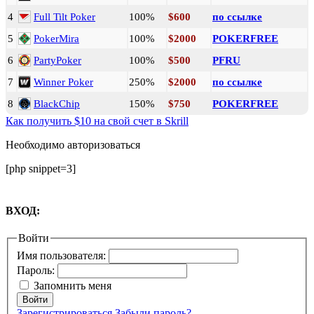
4
Full Tilt Poker
100%
$600
по ссылке
5
PokerMira
100%
$2000
POKERFREE
6
PartyPoker
100%
$500
PFRU
7
Winner Poker
250%
$2000
по ссылке
8
BlackChip
150%
$750
POKERFREE
Как получить $10 на свой счет в Skrill
Необходимо авторизоваться
[php snippet=3]
ВХОД:
Войти
Имя пользователя:
Пароль:
Запомнить меня
Войти
Зарегистрироваться
Забыли пароль?