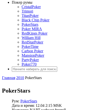
Покер румы
CristalPoker
Trimori
TitanPoker
Black Chip Poker
PokerStars
Poker MIRA
RedKings Poker
William Hill
RedStarPoker
PokerTime
Carbon Poker
MansionPoker
PartyPoker
Poker770
Главная
2010
PokerStars
PokerStars
Рум:
PokerStars
Дата и время: 12.04 2:15 MSK
Название: NAPT webcast freeroll