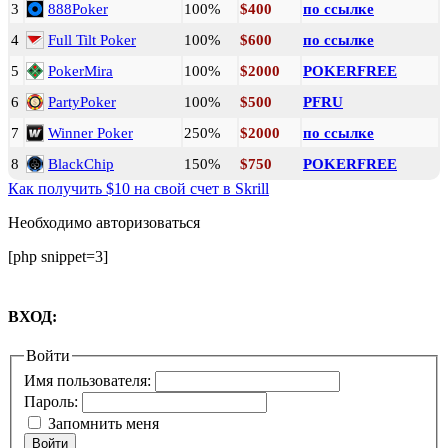
3
888Poker
100%
$400
по ссылке
4
Full Tilt Poker
100%
$600
по ссылке
5
PokerMira
100%
$2000
POKERFREE
6
PartyPoker
100%
$500
PFRU
7
Winner Poker
250%
$2000
по ссылке
8
BlackChip
150%
$750
POKERFREE
Как получить $10 на свой счет в Skrill
Необходимо авторизоваться
[php snippet=3]
ВХОД:
Войти
Имя пользователя:
Пароль:
Запомнить меня
Войти