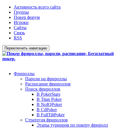
Активность всего сайта
Группы
Покер форум
Игроки
Сайты
Связь
RSS
Переключить навигацию
Фрироллы
Пароли на фрироллы
Расписание фрироллов
Поиск фрироллов
В PokerStars
В Titan Poker
В NoIQPoker
В CdPoker
В FullTiltPoker
Стратегия фрироллов
Этапы турниров по покеру фриролл