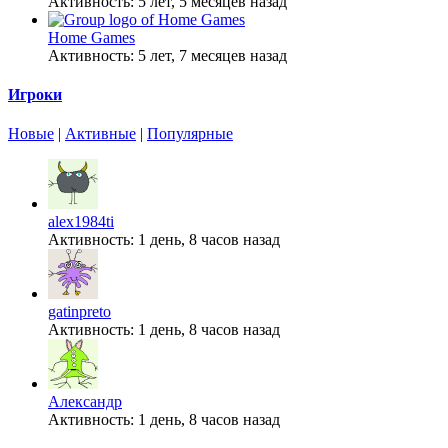
Активность: 5 лет, 5 месяцев назад
Home Games
Активность: 5 лет, 7 месяцев назад
Игроки
Новые
|
Активные
|
Популярные
alex1984ti
Активность: 1 день, 8 часов назад
gatinpreto
Активность: 1 день, 8 часов назад
Александр
Активность: 1 день, 8 часов назад