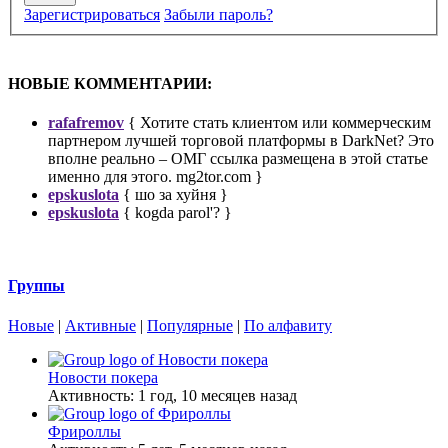
Зарегистрироваться
Забыли пароль?
НОВЫЕ КОММЕНТАРИИ:
rafafremov
{ Хотите стать клиентом или коммерческим
партнером лучшей торговой платформы в DarkNet? Это
вполне реально – ОМГ ссылка размещена в этой статье
именно для этого. mg2tor.com }
epskuslota
{ шо за хуйня }
epskuslota
{ kogda parol'? }
Группы
Новые
|
Активные
|
Популярные
|
По алфавиту
Новости покера
Активность: 1 год, 10 месяцев назад
Фрироллы