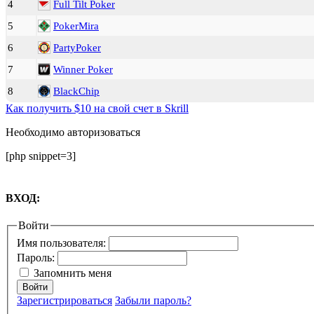
4
Full Tilt Poker
5
PokerMira
6
PartyPoker
7
Winner Poker
8
BlackChip
Как получить $10 на свой счет в Skrill
Необходимо авторизоваться
[php snippet=3]
ВХОД:
Войти
Имя пользователя:
Пароль:
Запомнить меня
Войти
Зарегистрироваться
Забыли пароль?