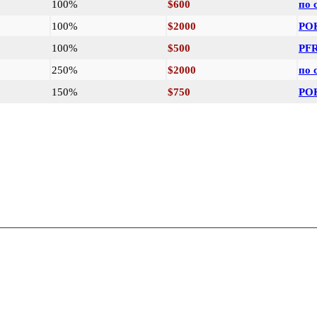
100%
$600
по 
100%
$2000
PO
100%
$500
PF
250%
$2000
по 
150%
$750
PO