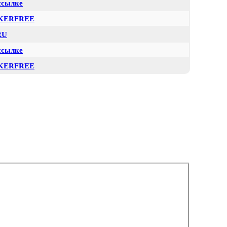
ссылке
KERFREE
RU
ссылке
KERFREE