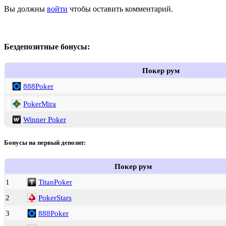
Вы должны
войти
чтобы оставить комментарий.
Бездепозитные бонусы:
Покер рум
888Poker
PokerMira
Winner Poker
Бонусы на первый депозит:
Покер рум
1
TitanPoker
2
PokerStars
3
888Poker