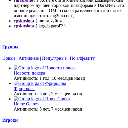
rafafremov
{ Хотите стать клиентом или коммерческим
партнером лучшей торговой платформы в DarkNet? Это
вполне реально – ОМГ ссылка размещена в этой статье
именно для этого. mg2tor.com }
epskuslota
{ шо за хуйня }
epskuslota
{ kogda parol'? }
Группы
Новые
|
Активные
|
Популярные
|
По алфавиту
Новости покера
Активность: 1 год, 10 месяцев назад
Фрироллы
Активность: 5 лет, 5 месяцев назад
Home Games
Активность: 5 лет, 7 месяцев назад
Игроки