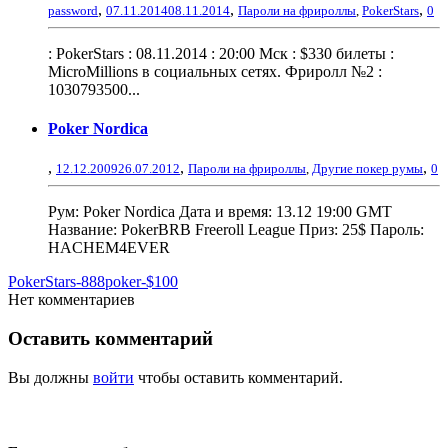
,
,
,
password
07.11.2014
08.11.2014
Пароли на фрироллы
,
PokerStars
0
: PokerStars : 08.11.2014 : 20:00 Мск : $330 билеты :
MicroMillions в социальных сетях. Фриролл №2 :
1030793500...
Poker Nordica
,
,
,
12.12.2009
26.07.2012
Пароли на фрироллы
,
Другие покер румы
0
Рум: Poker Nordica Дата и время: 13.12 19:00 GMT
Название: PokerBRB Freeroll League Приз: 25$ Пароль:
HACHEM4EVER
PokerStars-
888poker-$100
Нет комментариев
Оставить комментарий
Вы должны
войти
чтобы оставить комментарий.