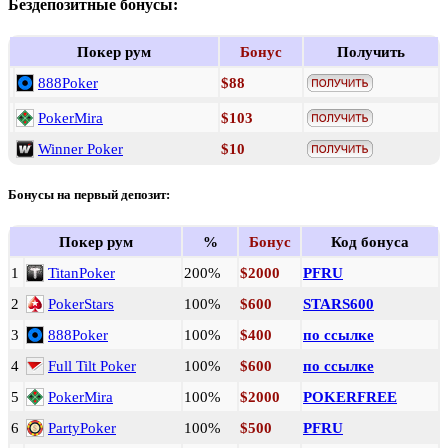
Бездепозитные бонусы:
Покер рум
Бонус
Получить
888Poker
$88
PokerMira
$103
Winner Poker
$10
Бонусы на первый депозит:
Покер рум
%
Бонус
Код бонуса
1
TitanPoker
200%
$2000
PFRU
2
PokerStars
100%
$600
STARS600
3
888Poker
100%
$400
по ссылке
4
Full Tilt Poker
100%
$600
по ссылке
5
PokerMira
100%
$2000
POKERFREE
6
PartyPoker
100%
$500
PFRU