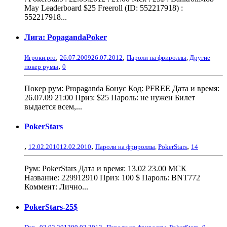
May Leaderboard $25 Freeroll (ID: 552217918) :
552217918...
Лига: PopagandaPоker
,
,
Игроки.pro
26.07.2009
26.07.2012
Пароли на фрироллы
,
Другие
,
покер румы
0
Покер рум: Propaganda Бонус Код: PFREE Дата и время:
26.07.09 21:00 Приз: $25 Пароль: не нужен Билет
выдается всем,...
PokerStars
,
,
,
12.02.2010
12.02.2010
Пароли на фрироллы
,
PokerStars
14
Рум: PokerStars Дата и время: 13.02 23.00 МСК
Название: 229912910 Приз: 100 $ Пароль: BNT772
Коммент: Лично...
PokerStars-25$
,
,
,