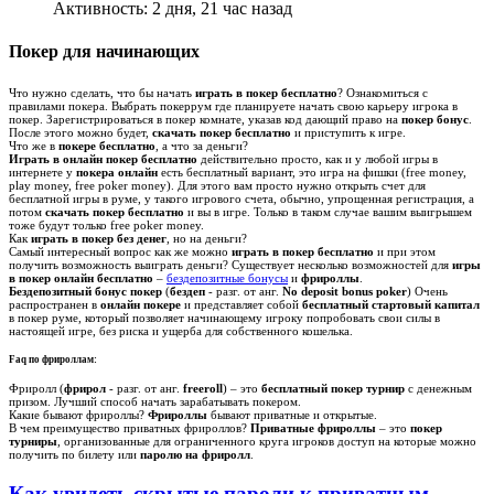
Активность: 2 дня, 21 час назад
Покер для начинающих
Что нужно сделать, что бы начать
играть в покер бесплатно
? Ознакомиться с
правилами покера. Выбрать покеррум где планируете начать свою карьеру игрока в
покер. Зарегистрироваться в покер комнате, указав код дающий право на
покер бонус
.
После этого можно будет,
скачать покер бесплатно
и приступить к игре.
Что же в
покере бесплатно
, а что за деньги?
Играть в онлайн покер бесплатно
действительно просто, как и у любой игры в
интернете у
покера онлайн
есть бесплатный вариант, это игра на фишки (free money,
play money, free poker money). Для этого вам просто нужно открыть счет для
бесплатной игры в руме, у такого игрового счета, обычно, упрощенная регистрация, а
потом
скачать покер бесплатно
и вы в игре. Только в таком случае вашим выигрышем
тоже будут только free poker money.
Как
играть в покер без денег
, но на деньги?
Самый интересный вопрос как же можно
играть в покер бесплатно
и при этом
получить возможность выиграть деньги? Существует несколько возможностей для
игры
в покер онлайн бесплатно
–
бездепозитные бонусы
и
фрироллы
.
Бездепозитный бонус покер
(
бездеп
- разг. от анг.
No deposit bonus poker
) Очень
распространен в
онлайн покере
и представляет собой
бесплатный стартовый капитал
в покер руме, который позволяет начинающему игроку попробовать свои силы в
настоящей игре, без риска и ущерба для собственного кошелька.
Faq по фрироллам:
Фриролл (
фрирол
- разг. от анг.
freeroll
) – это
бесплатный покер турнир
с денежным
призом. Лучший способ начать зарабатывать покером.
Какие бывают фрироллы?
Фрироллы
бывают приватные и открытые.
В чем преимущество приватных фрироллов?
Приватные фрироллы
– это
покер
турниры
, организованные для ограниченного круга игроков доступ на которые можно
получить по билету или
паролю на фриролл
.
Как увидеть скрытые пароли к приватным