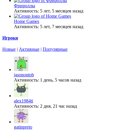
Фрироллы
Активность: 5 лет, 5 месяцев назад
Home Games
Активность: 5 лет, 7 месяцев назад
Игроки
Новые
|
Активные
|
Популярные
jasonontob
Активность: 1 день, 5 часов назад
alex1984ti
Активность: 2 дня, 21 час назад
gatinpreto