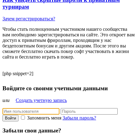
турнирам
Зачем регистрироваться?
Чтобы стать полноценным участником нашего сообщества
вам необходимо зарегистрироваться на сайте. Это откроет вам
доступ к приватным фрироллам, проходящим у нас
бездепозитным бонусам и другим акциям. После этого вы
сможете бесплатно скачать покер софт участвовать в жизни
сайта и бесплатно играть в покер.
[php snippet=2]
Войдите со своими учетными данными
или
Создать учетную запись
Запомнить меня
Забыли пароль?
Войти
Забыли свои данные?