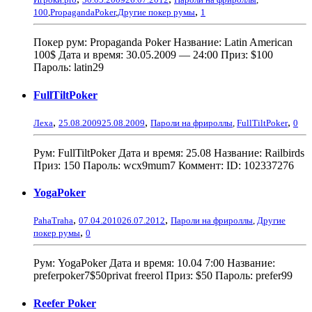
,
100
,
PropagandaPoker
,
Другие покер румы
1
Покер рум: Propaganda Poker Название: Latin American
100$ Дата и время: 30.05.2009 — 24:00 Приз: $100
Пароль: latin29
FullTiltPoker
,
,
,
Леха
25.08.2009
25.08.2009
Пароли на фрироллы
,
FullTiltPoker
0
Рум: FullTiltPoker Дата и время: 25.08 Название: Railbirds
Приз: 150 Пароль: wcx9mum7 Коммент: ID: 102337276
YogaPoker
,
,
PahaTraha
07.04.2010
26.07.2012
Пароли на фрироллы
,
Другие
,
покер румы
0
Рум: YogaPoker Дата и время: 10.04 7:00 Название:
preferpoker7$50privat freerol Приз: $50 Пароль: prefer99
Reefer Poker