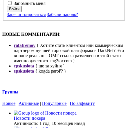
Запомнить меня
Войти
Зарегистрироваться
Забыли пароль?
НОВЫЕ КОММЕНТАРИИ:
rafafremov
{ Хотите стать клиентом или коммерческим
партнером лучшей торговой платформы в DarkNet? Это
вполне реально – ОМГ ссылка размещена в этой статье
именно для этого. mg2tor.com }
epskuslota
{ шо за хуйня }
epskuslota
{ kogda parol'? }
Группы
Новые
|
Активные
|
Популярные
|
По алфавиту
Новости покера
Активность: 1 год, 10 месяцев назад