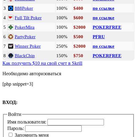
3
888Poker
100%
$400
по ссылке
4
Full Tilt Poker
100%
$600
по ссылке
5
PokerMira
100%
$2000
POKERFREE
6
PartyPoker
100%
$500
PFRU
7
Winner Poker
250%
$2000
по ссылке
8
BlackChip
150%
$750
POKERFREE
Как получить $10 на свой счет в Skrill
Необходимо авторизоваться
[php snippet=3]
ВХОД:
Войти
Имя пользователя:
Пароль:
Запомнить меня