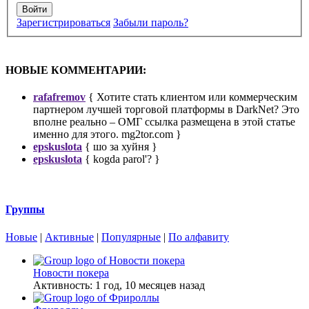
Войти
Зарегистрироваться
Забыли пароль?
НОВЫЕ КОММЕНТАРИИ:
rafafremov
{ Хотите стать клиентом или коммерческим
партнером лучшей торговой платформы в DarkNet? Это
вполне реально – ОМГ ссылка размещена в этой статье
именно для этого. mg2tor.com }
epskuslota
{ шо за хуйня }
epskuslota
{ kogda parol'? }
Группы
Новые
|
Активные
|
Популярные
|
По алфавиту
Новости покера
Активность: 1 год, 10 месяцев назад