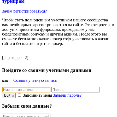
турнирам
Зачем регистрироваться?
Чтобы стать полноценным участником нашего сообщества
вам необходимо зарегистрироваться на сайте. Это откроет вам
доступ к приватным фрироллам, проходящим у нас
бездепозитным бонусам и другим акциям. После этого вы
сможете бесплатно скачать покер софт участвовать в жизни
сайта и бесплатно играть в покер.
[php snippet=2]
Войдите со своими учетными данными
или
Создать учетную запись
Запомнить меня
Забыли пароль?
Войти
Забыли свои данные?