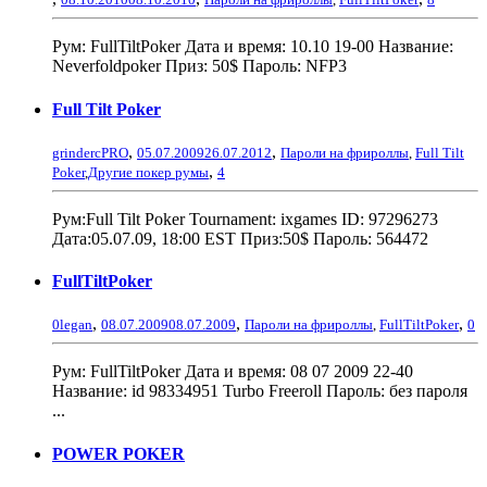
Рум: FullTiltPoker Дата и время: 10.10 19-00 Название:
Neverfoldpoker Приз: 50$ Пароль: NFP3
Full Tilt Poker
,
,
grindercPRO
05.07.2009
26.07.2012
Пароли на фрироллы
,
Full Tilt
,
Poker
,
Другие покер румы
4
Рум:Full Tilt Poker Tournament: ixgames ID: 97296273
Дата:05.07.09, 18:00 EST Приз:50$ Пароль: 564472
FullTiltPoker
,
,
,
0legan
08.07.2009
08.07.2009
Пароли на фрироллы
,
FullTiltPoker
0
Рум: FullTiltPoker Дата и время: 08 07 2009 22-40
Название: id 98334951 Turbo Freeroll Пароль: без пароля
...
POWER POKER