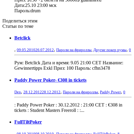
Дата:25.10 23:00 мск
Пароль:drum
Поделиться этим
Cтатьи по теме
Betclick
,
,
,
09.05.2010
26.07.2012
Пароли на фрироллы
,
Другие покер румы
0
Рум: Betclick Дата и время: 9.05 21:00 CET Название:
Gewinnertipps Exkl Приз: 100 Пароль: cfhn3478
Paddy Power Poker- €308 in tickets
,
,
,
Den
28.12.2012
28.12.2012
Пароли на фрироллы
,
Paddy Power
0
: Paddy Power Poker : 30.12.2012 : 21:00 CET : €308 in
tickets : Student Masters Freeroll : :...
FullTiltPoker
,
,
,
08.10.2010
08.10.2010
Пароли на фрироллы
,
FullTiltPoker
8