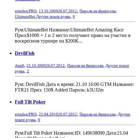
,
,
grindercPRO
13.10.2009
26.07.2012
Пароли на фрироллы
,
,
UltimateBet
,
Другие покер румы
0
Рум:UltimateBet Название:UltimateBet Amazing Race
Приз:$1000 + 1 и 2 место получают право на участие в
воскресном турнире на $200К...
DevilFish
,
,
Arm0
21.10.2009
26.07.2012
Пароли на фрироллы
,
Другие покер
,
румы
2
Рум: DevilFish Дата и время: 21.10 16:00 GTM Название:
FTR21 Приз: 150$ Added Пароль: k3UJ2m
Full Tilt Poker
,
,
grindercPRO
21.04.2010
26.07.2012
Пароли на фрироллы
,
Другие
,
покер румы
0
Рум:Full Tilt Poker Названеи:ID: 149038090 Дата:21.04