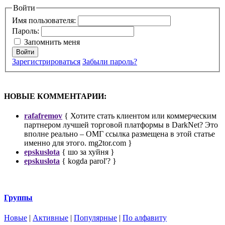
Войти
Имя пользователя:
Пароль:
Запомнить меня
Войти
Зарегистрироваться
Забыли пароль?
НОВЫЕ КОММЕНТАРИИ:
rafafremov
{ Хотите стать клиентом или коммерческим
партнером лучшей торговой платформы в DarkNet? Это
вполне реально – ОМГ ссылка размещена в этой статье
именно для этого. mg2tor.com }
epskuslota
{ шо за хуйня }
epskuslota
{ kogda parol'? }
Группы
Новые
|
Активные
|
Популярные
|
По алфавиту