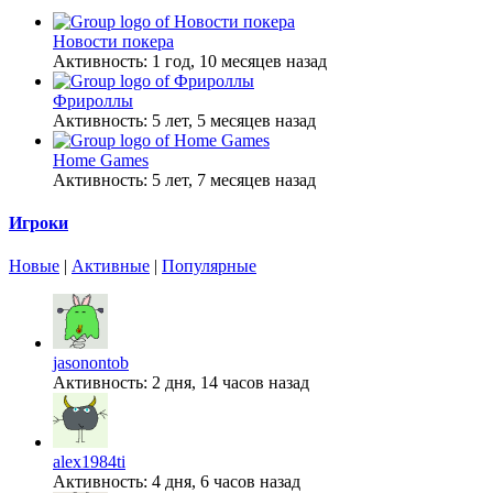
Новости покера
Активность: 1 год, 10 месяцев назад
Фрироллы
Активность: 5 лет, 5 месяцев назад
Home Games
Активность: 5 лет, 7 месяцев назад
Игроки
Новые
|
Активные
|
Популярные
jasonontob
Активность: 2 дня, 14 часов назад
alex1984ti
Активность: 4 дня, 6 часов назад