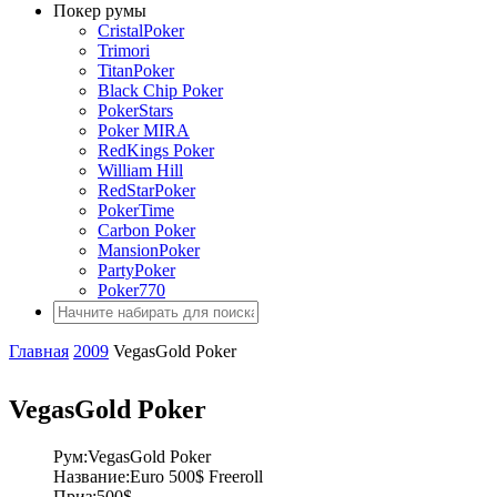
Покер румы
CristalPoker
Trimori
TitanPoker
Black Chip Poker
PokerStars
Poker MIRA
RedKings Poker
William Hill
RedStarPoker
PokerTime
Carbon Poker
MansionPoker
PartyPoker
Poker770
Главная
2009
VegasGold Poker
VegasGold Poker
Рум:VegasGold Poker
Название:Euro 500$ Freeroll
Приз:500$