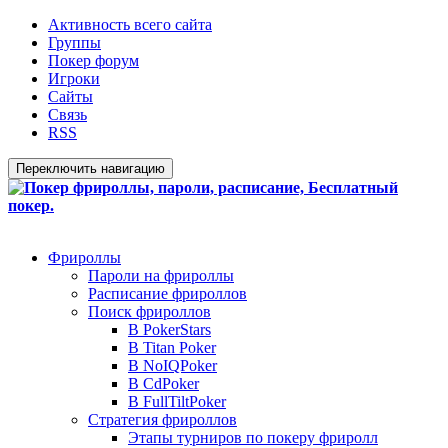
Активность всего сайта
Группы
Покер форум
Игроки
Сайты
Связь
RSS
Переключить навигацию
Фрироллы
Пароли на фрироллы
Расписание фрироллов
Поиск фрироллов
В PokerStars
В Titan Poker
В NoIQPoker
В CdPoker
В FullTiltPoker
Стратегия фрироллов
Этапы турниров по покеру фриролл