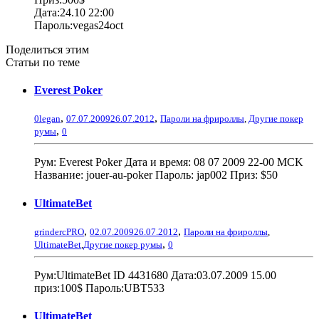
Дата:24.10 22:00
Пароль:vegas24oct
Поделиться этим
Cтатьи по теме
Everest Poker
,
,
0legan
07.07.2009
26.07.2012
Пароли на фрироллы
,
Другие покер
,
румы
0
Рум: Everest Poker Дата и время: 08 07 2009 22-00 MCK
Название: jouer-au-poker Пароль: jap002 Приз: $50
UltimateBet
,
,
grindercPRO
02.07.2009
26.07.2012
Пароли на фрироллы
,
,
UltimateBet
,
Другие покер румы
0
Рум:UltimateBet ID 4431680 Дата:03.07.2009 15.00
приз:100$ Пароль:UBT533
UltimateBet