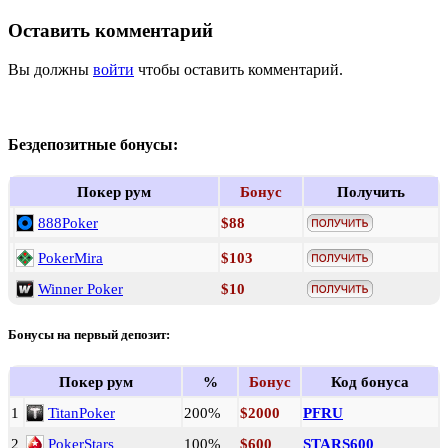
Оставить комментарий
Вы должны
войти
чтобы оставить комментарий.
Бездепозитные бонусы:
Покер рум
Бонус
Получить
888Poker
$88
PokerMira
$103
Winner Poker
$10
Бонусы на первый депозит:
Покер рум
%
Бонус
Код бонуса
1
TitanPoker
200%
$2000
PFRU
2
PokerStars
100%
$600
STARS600