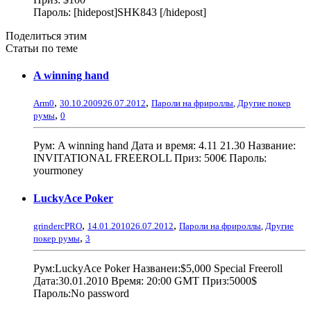
Пароль: [hidepost]SHK843 [/hidepost]
Поделиться этим
Cтатьи по теме
A winning hand
,
,
Arm0
30.10.2009
26.07.2012
Пароли на фрироллы
,
Другие покер
,
румы
0
Рум: A winning hand Дата и время: 4.11 21.30 Название:
INVITATIONAL FREEROLL Приз: 500€ Пароль:
yourmoney
LuckyAce Poker
,
,
grindercPRO
14.01.2010
26.07.2012
Пароли на фрироллы
,
Другие
,
покер румы
3
Рум:LuckyAce Poker Названеи:$5,000 Special Freeroll
Дата:30.01.2010 Время: 20:00 GMT Приз:5000$
Пароль:No password