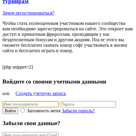
турнирам
Зачем регистрироваться?
Чтобы стать полноценным участником нашего сообщества
вам необходимо зарегистрироваться на сайте. Это откроет вам
доступ к приватным фрироллам, проходящим у нас
бездепозитным бонусам и другим акциям. После этого вы
сможете бесплатно скачать покер софт участвовать в жизни
сайта и бесплатно играть в покер.
[php snippet=2]
Войдите со своими учетными данными
или
Создать учетную запись
Запомнить меня
Забыли пароль?
Войти
Забыли свои данные?