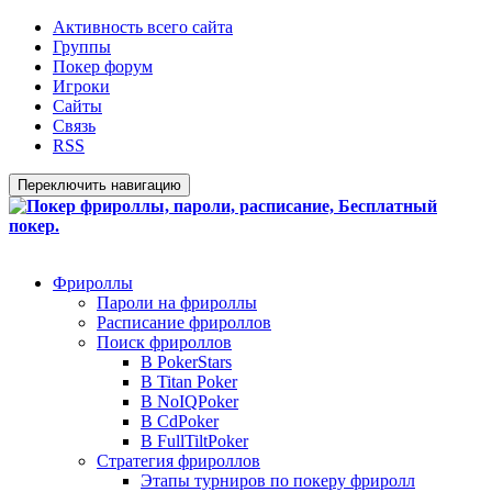
Активность всего сайта
Группы
Покер форум
Игроки
Сайты
Связь
RSS
Переключить навигацию
Фрироллы
Пароли на фрироллы
Расписание фрироллов
Поиск фрироллов
В PokerStars
В Titan Poker
В NoIQPoker
В CdPoker
В FullTiltPoker
Стратегия фрироллов
Этапы турниров по покеру фриролл