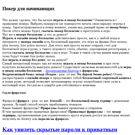
Покер для начинающих
Что нужно сделать, что бы начать
играть в покер бесплатно
? Ознакомиться с
правилами покера. Выбрать покеррум где планируете начать свою карьеру игрока в
покер. Зарегистрироваться в покер комнате, указав код дающий право на
покер бонус
.
После этого можно будет,
скачать покер бесплатно
и приступить к игре.
Что же в
покере бесплатно
, а что за деньги?
Играть в онлайн покер бесплатно
действительно просто, как и у любой игры в
интернете у
покера онлайн
есть бесплатный вариант, это игра на фишки (free money,
play money, free poker money). Для этого вам просто нужно открыть счет для
бесплатной игры в руме, у такого игрового счета, обычно, упрощенная регистрация, а
потом
скачать покер бесплатно
и вы в игре. Только в таком случае вашим выигрышем
тоже будут только free poker money.
Как
играть в покер без денег
, но на деньги?
Самый интересный вопрос как же можно
играть в покер бесплатно
и при этом
получить возможность выиграть деньги? Существует несколько возможностей для
игры
в покер онлайн бесплатно
–
бездепозитные бонусы
и
фрироллы
.
Бездепозитный бонус покер
(
бездеп
- разг. от анг.
No deposit bonus poker
) Очень
распространен в
онлайн покере
и представляет собой
бесплатный стартовый капитал
в покер руме, который позволяет начинающему игроку попробовать свои силы в
настоящей игре, без риска и ущерба для собственного кошелька.
Faq по фрироллам:
Фриролл (
фрирол
- разг. от анг.
freeroll
) – это
бесплатный покер турнир
с денежным
призом. Лучший способ начать зарабатывать покером.
Какие бывают фрироллы?
Фрироллы
бывают приватные и открытые.
В чем преимущество приватных фрироллов?
Приватные фрироллы
– это
покер
турниры
, организованные для ограниченного круга игроков доступ на которые можно
получить по билету или
паролю на фриролл
.
Как увидеть скрытые пароли к приватным