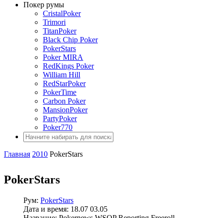
Покер румы
CristalPoker
Trimori
TitanPoker
Black Chip Poker
PokerStars
Poker MIRA
RedKings Poker
William Hill
RedStarPoker
PokerTime
Carbon Poker
MansionPoker
PartyPoker
Poker770
Главная
2010
PokerStars
PokerStars
Рум:
PokerStars
Дата и время: 18.07 03.05
Название: Pokernews WSOP Reporting Freeroll