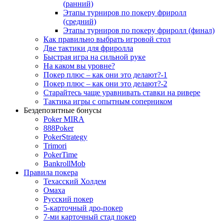
(ранний)
Этапы турниров по покеру фриролл
(средний)
Этапы турниров по покеру фриролл (финал)
Как правильно выбрать игровой стол
Две тактики для фриролла
Быстрая игра на сильной руке
На каком вы уровне?
Покер плюс – как они это делают?-1
Покер плюс – как они это делают?-2
Старайтесь чаще уравнивать ставки на ривере
Тактика игры с опытным соперником
Бездепозитные бонусы
Poker MIRA
888Poker
PokerStrategy
Trimori
PokerTime
BankrollMob
Правила покера
Техасский Холдем
Омаха
Русский покер
5-карточный дро-покер
7-ми карточный стад покер