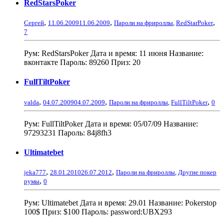
RedStarsPoker
,
,
,
Сергей
11.06.2009
11.06.2009
Пароли на фрироллы
,
RedStarPoker
7
Рум: RedStarsPoker Дата и время: 11 июня Название:
вконтакте Пароль: 89260 Приз: 20
FullTiltPoker
,
,
,
valda
04.07.2009
04.07.2009
Пароли на фрироллы
,
FullTiltPoker
0
Рум: FullTiltPoker Дата и время: 05/07/09 Название:
97293231 Пароль: 84j8fh3
Ultimatebet
,
,
jeka777
28.01.2010
26.07.2012
Пароли на фрироллы
,
Другие покер
,
румы
0
Рум: Ultimatebet Дата и время: 29.01 Название: Pokerstop
100$ Приз: $100 Пароль: password:UBX293