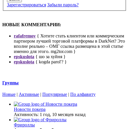
Зарегистрироваться
Забыли пароль?
НОВЫЕ КОММЕНТАРИИ:
rafafremov
{ Хотите стать клиентом или коммерческим
партнером лучшей торговой платформы в DarkNet? Это
вполне реально – ОМГ ссылка размещена в этой статье
именно для этого. mg2tor.com }
epskuslota
{ шо за хуйня }
epskuslota
{ kogda parol'? }
Группы
Новые
|
Активные
|
Популярные
|
По алфавиту
Новости покера
Активность: 1 год, 10 месяцев назад
Фрироллы