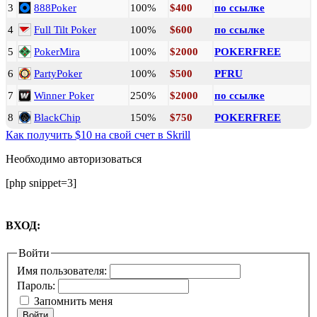
3
888Poker
100%
$400
по ссылке
4
Full Tilt Poker
100%
$600
по ссылке
5
PokerMira
100%
$2000
POKERFREE
6
PartyPoker
100%
$500
PFRU
7
Winner Poker
250%
$2000
по ссылке
8
BlackChip
150%
$750
POKERFREE
Как получить $10 на свой счет в Skrill
Необходимо авторизоваться
[php snippet=3]
ВХОД:
Войти
Имя пользователя:
Пароль:
Запомнить меня
Войти