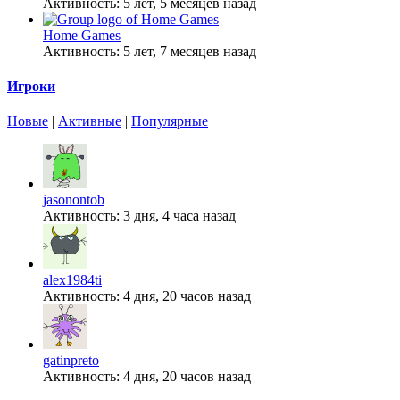
Активность: 5 лет, 5 месяцев назад
Home Games
Активность: 5 лет, 7 месяцев назад
Игроки
Новые
|
Активные
|
Популярные
jasonontob
Активность: 3 дня, 4 часа назад
alex1984ti
Активность: 4 дня, 20 часов назад
gatinpreto
Активность: 4 дня, 20 часов назад