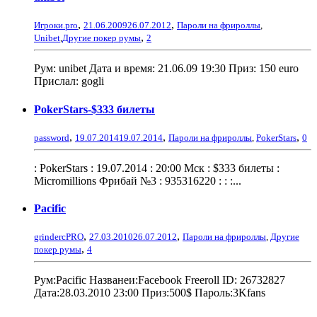
,
,
Игроки.pro
21.06.2009
26.07.2012
Пароли на фрироллы
,
,
Unibet
,
Другие покер румы
2
Рум: unibet Дата и время: 21.06.09 19:30 Приз: 150 euro
Прислал: gogli
PokerStars-$333 билеты
,
,
,
password
19.07.2014
19.07.2014
Пароли на фрироллы
,
PokerStars
0
: PokerStars : 19.07.2014 : 20:00 Мск : $333 билеты :
Micromillions Фрибай №3 : 935316220 : : :...
Pacific
,
,
grindercPRO
27.03.2010
26.07.2012
Пароли на фрироллы
,
Другие
,
покер румы
4
Рум:Pacific Названеи:Facebook Freeroll ID: 26732827
Дата:28.03.2010 23:00 Приз:500$ Пароль:3Kfans