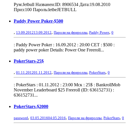
Рум:Jetbull Названеи:ID: 8906534 Дата:19.08.2010
Приз:100 Пароль:letbeJETBULL
Paddy Power Poker-$500
,
,
,
13.09.2012
13.09.2012
Пароли на фрироллы
,
Paddy Power
0
: Paddy Power Poker : 16.09.2012 : 20:00 CET : $500 :
paddy power poker Details: Power One Freeroll...
PokerStars-25$
,
,
,
01.11.2012
01.11.2012
Пароли на фрироллы
,
PokerStars
0
: PokerStars : 01.11.2012 : 23:00 Мск : 25$ : BankrollMob
November Leaderboard $25 Freeroll (ID: 636152731) :
636152731...
PokerStars-$2000
,
,
,
password
03.05.2016
04.05.2016
Пароли на фрироллы
,
PokerStars
0