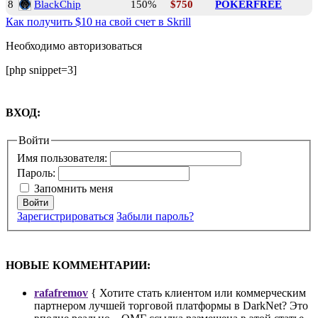
8
BlackChip
150%
$750
POKERFREE
Как получить $10 на свой счет в Skrill
Необходимо авторизоваться
[php snippet=3]
ВХОД:
Войти
Имя пользователя:
Пароль:
Запомнить меня
Войти
Зарегистрироваться
Забыли пароль?
НОВЫЕ КОММЕНТАРИИ:
rafafremov
{ Хотите стать клиентом или коммерческим
партнером лучшей торговой платформы в DarkNet? Это