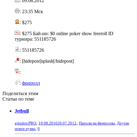
: 09.08.2012
: 23:35 Мск
: $275
: $275 Бай-ин: $0 online poker show freeroll ID
турнира: 551185726
: 551185726
: [hidepost]splash[/hidepost]
:
:
фриролл
Поделиться этим
Cтатьи по теме
Jetbull
,
,
grindercPRO
19.08.2010
26.07.2012
Пароли на фрироллы
,
Другие
,
покер румы
0