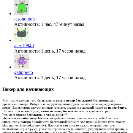
jasonontob
Активность: 1 час, 47 минут назад
alex1984ti
Активность: 1 день, 17 часов назад
gatinpreto
Активность: 1 день, 17 часов назад
Покер для начинающих
Что нужно сделать, что бы начать
играть в покер бесплатно
? Ознакомиться с
правилами покера. Выбрать покеррум где планируете начать свою карьеру игрока в
покер. Зарегистрироваться в покер комнате, указав код дающий право на
покер бонус
.
После этого можно будет,
скачать покер бесплатно
и приступить к игре.
Что же в
покере бесплатно
, а что за деньги?
Играть в онлайн покер бесплатно
действительно просто, как и у любой игры в
интернете у
покера онлайн
есть бесплатный вариант, это игра на фишки (free money,
play money, free poker money). Для этого вам просто нужно открыть счет для
бесплатной игры в руме, у такого игрового счета, обычно, упрощенная регистрация, а
потом
скачать покер бесплатно
и вы в игре. Только в таком случае вашим выигрышем