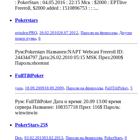
: PokerStars : 04.05.2016 : 22:15 Мск : $2000 : EPTlive
Freeroll, $2000 added : 1510896753 : : :...
Pokerstars
,
,
grindercPRO
26.02.2010
26.07.2012
Пароли на фрироллы
,
Другие
,
покер румы
6
Рум:Pokerstars Названеи:NAPT Webcast Freeroll ID:
244344797 Дата:26.02.2010 05:15 MSK Приз:2000$
Пароль:shootout
FullTiltPoker
,
,
,
yura
18.09.2009
18.09.2009
Пароли на фрироллы
,
FullTiltPoker
5
Рум: FullTiltPoker Дата и время: 20.09 13:00 время
сервера Название: 108357718 Приз: 116$ Пароль:
winwinwin
PokerStars-25$
,
,
,
Den
03.02.2013
03.02.2013
Пароли на фрироллы
,
PokerStars
0