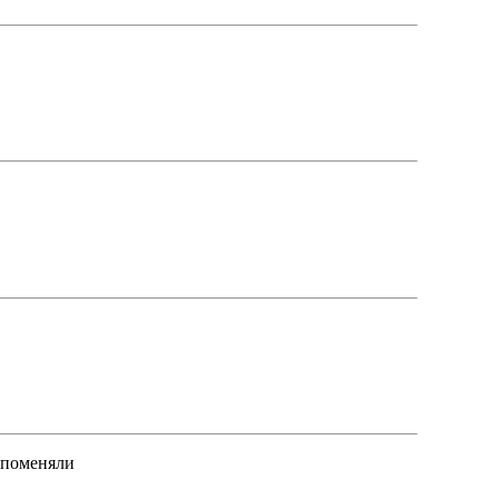
ь поменяли