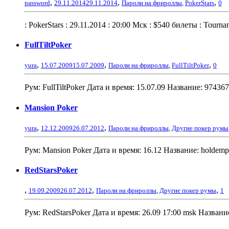
,
,
,
password
29.11.2014
29.11.2014
Пароли на фрироллы
,
PokerStars
0
: PokerStars : 29.11.2014 : 20:00 Мск : $540 билеты : Tourn
FullTiltPoker
,
,
,
yura
15.07.2009
15.07.2009
Пароли на фрироллы
,
FullTiltPoker
0
Рум: FullTiltPoker Дата и время: 15.07.09 Название: 9743
Mansion Poker
,
,
yura
12.12.2009
26.07.2012
Пароли на фрироллы
,
Другие покер румы
Рум: Mansion Poker Дата и время: 16.12 Название: holdem
RedStarsPoker
,
,
,
19.09.2009
26.07.2012
Пароли на фрироллы
,
Другие покер румы
1
Рум: RedStarsPoker Дата и время: 26.09 17:00 msk Названи