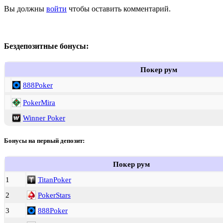
Вы должны
войти
чтобы оставить комментарий.
Бездепозитные бонусы:
Покер рум
888Poker
PokerMira
Winner Poker
Бонусы на первый депозит:
Покер рум
1
TitanPoker
2
PokerStars
3
888Poker