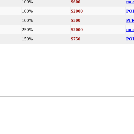
100%
$600
по 
100%
$2000
PO
100%
$500
PF
250%
$2000
по 
150%
$750
PO