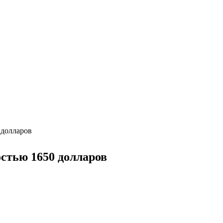
 долларов
остью 1650 долларов