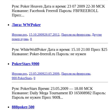
Рум: Poker Heaven Дата и время: 23 07 2009 22-30 MCK
Название: Facebook Freeroll Пароль: FBFREEROLL
Приз:...
Лига: WWPoker
,
,
Игроки.pro
15.10.2009
26.07.2012
Пароли на фрироллы
,
Другие
,
покер румы
0
Рум: WhiteWolfPoker Дата и время: 15.10 21:00 Приз: $25
Название: Poker-freeroll.ru Пароль: не нужен
PokerStars $900
,
,
Игроки.pro
23.05.2009
23.05.2009
Пароли на фрироллы
,
,
900
,
PokerStars
0
Рум: PokerStars Время: 23.05.2009 — 18.00 МСК
Название: Daily Mega Tournament ID 165008982 Пароль:
Пароль не нужен Приз: 900$...
888poker-500