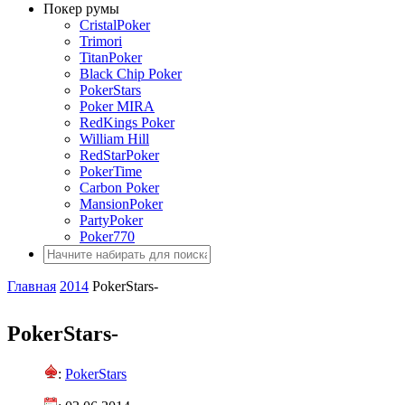
Покер румы
CristalPoker
Trimori
TitanPoker
Black Chip Poker
PokerStars
Poker MIRA
RedKings Poker
William Hill
RedStarPoker
PokerTime
Carbon Poker
MansionPoker
PartyPoker
Poker770
Главная
2014
PokerStars-
PokerStars-
:
PokerStars