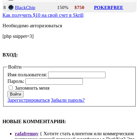
8
BlackChip
150%
$750
POKERFREE
Как получить $10 на свой счет в Skrill
Необходимо авторизоваться
[php snippet=3]
ВХОД:
Войти
Имя пользователя:
Пароль:
Запомнить меня
Войти
Зарегистрироваться
Забыли пароль?
НОВЫЕ КОММЕНТАРИИ:
rafafremov
{ Хотите стать клиентом или коммерческим