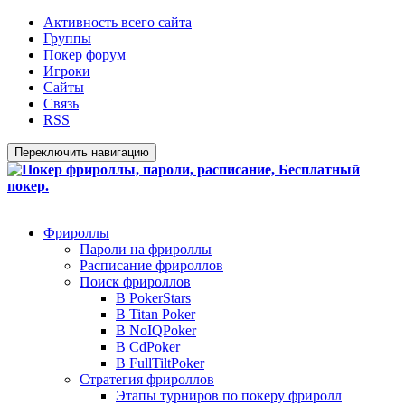
Активность всего сайта
Группы
Покер форум
Игроки
Сайты
Связь
RSS
Переключить навигацию
Фрироллы
Пароли на фрироллы
Расписание фрироллов
Поиск фрироллов
В PokerStars
В Titan Poker
В NoIQPoker
В CdPoker
В FullTiltPoker
Стратегия фрироллов
Этапы турниров по покеру фриролл