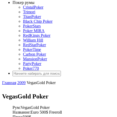
Покер румы
CristalPoker
Trimori
TitanPoker
Black Chip Poker
PokerStars
Poker MIRA
RedKings Poker
William Hill
RedStarPoker
PokerTime
Carbon Poker
MansionPoker
PartyPoker
Poker770
Главная
2009
VegasGold Poker
VegasGold Poker
Рум:VegasGold Poker
Название:Euro 500$ Freeroll
Приз:500$