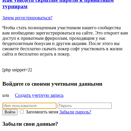
турнирам
Зачем регистрироваться?
Чтобы стать полноценным участником нашего сообщества
вам необходимо зарегистрироваться на сайте. Это откроет вам
доступ к приватным фрироллам, проходящим у нас
бездепозитным бонусам и другим акциям. После этого вы
сможете бесплатно скачать покер софт участвовать в жизни
сайта и бесплатно играть в покер.
[php snippet=2]
Войдите со своими учетными данными
или
Создать учетную запись
Запомнить меня
Забыли пароль?
Войти
Забыли свои данные?