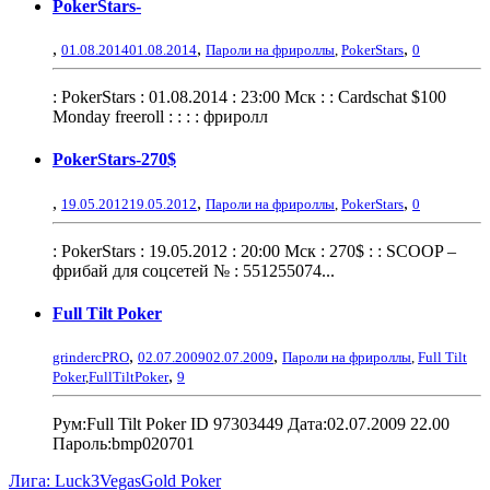
PokerStars-
,
,
,
01.08.2014
01.08.2014
Пароли на фрироллы
,
PokerStars
0
: PokerStars : 01.08.2014 : 23:00 Мск : : Cardschat $100
Monday freeroll : : : : фриролл
PokerStars-270$
,
,
,
19.05.2012
19.05.2012
Пароли на фрироллы
,
PokerStars
0
: PokerStars : 19.05.2012 : 20:00 Мск : 270$ : : SCOOP –
фрибай для соцсетей № : 551255074...
Full Tilt Poker
,
,
grindercPRO
02.07.2009
02.07.2009
Пароли на фрироллы
,
Full Tilt
,
Poker
,
FullTiltPoker
9
Рум:Full Tilt Poker ID 97303449 Дата:02.07.2009 22.00
Пароль:bmp020701
Лига: Luck3
VegasGold Poker