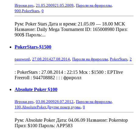
,
,
Игроки.pro
21.05.2009
21.05.2009
Пароли на фрироллы
,
,
900
,
PokerStars
0
Рум: Poker Stars Дата и время: 21.05.09 — 18.00 МСК
Название: Daily Mega Tournament ID: 165008980 Приз:
900$ Пароль:...
PokerStars-$1500
,
,
,
password
27.08.2014
27.08.2014
Пароли на фрироллы
,
PokerStars
2
: PokerStars : 27.08.2014 : 22:15 Мск : $1500 : EPTlive
Freeroll : 944708882 : : : фриролл
Absolute Poker $100
,
,
Игроки.pro
03.06.2009
26.07.2012
Пароли на фрироллы
,
,
100
,
AbsolutePoker
,
Другие покер румы
0
Рум: Absolute Poker Дата: 04.06.09 Название: Pokerstop
Приз: $100 Пароль: APP583