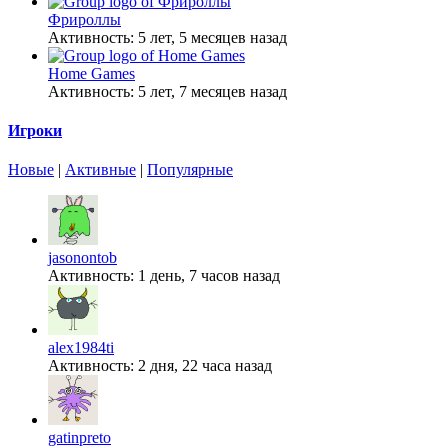
Фрироллы
Активность: 5 лет, 5 месяцев назад
Home Games
Активность: 5 лет, 7 месяцев назад
Игроки
Новые
|
Активные
|
Популярные
jasonontob
Активность: 1 день, 7 часов назад
alex1984ti
Активность: 2 дня, 22 часа назад
gatinpreto