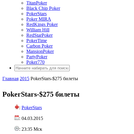
TitanPoker
Black Chip Poker
PokerStars
Poker MIRA
RedKings Poker
William Hill
RedStarPoker
PokerTime
Carbon Poker
MansionPoker
PartyPoker
Poker770
Главная
2015
PokerStars-$275 билеты
PokerStars-$275 билеты
:
PokerStars
: 04.03.2015
: 23:35 Мск