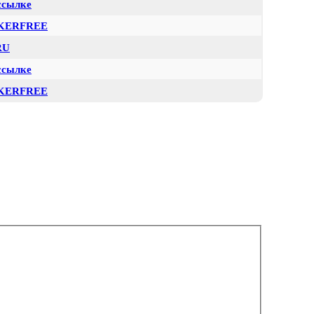
ссылке
KERFREE
RU
ссылке
KERFREE