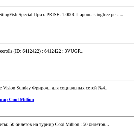
ingFish Special Приз: PRISE: 1.000€ Пароль: stingfree рега...
reerolls (ID: 6412422) : 6412422 : 3VUGP...
uble Vision Sunday Фриролл для социальных сетей №4...
нир Cool Million
еты: 50 билетов на турнир Cool Million : 50 билетов...