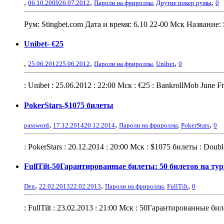
,
,
,
06.10.2009
26.07.2012
Пароли на фрироллы
,
Другие покер румы
0
Рум: Stingbet.com Дата и время: 6.10 22-00 Мск Название: St
Unibet- €25
,
,
,
25.06.2012
25.06.2012
Пароли на фрироллы
,
Unibet
0
: Unibet : 25.06.2012 : 22:00 Мск : €25 : BankrollMob June F
PokerStars-$1075 билеты
,
,
,
password
17.12.2014
20.12.2014
Пароли на фрироллы
,
PokerStars
0
: PokerStars : 20.12.2014 : 20:00 Мск : $1075 билеты : Do
FullTilt-50Гарантированные билеты: 50 билетов на тур
,
,
,
Den
22.02.2013
22.02.2013
Пароли на фрироллы
,
FullTilt
0
: FullTilt : 23.02.2013 : 21:00 Мск : 50Гарантированные бил