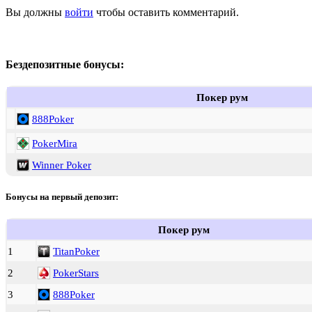
Вы должны
войти
чтобы оставить комментарий.
Бездепозитные бонусы:
Покер рум
888Poker
PokerMira
Winner Poker
Бонусы на первый депозит:
Покер рум
1
TitanPoker
2
PokerStars
3
888Poker