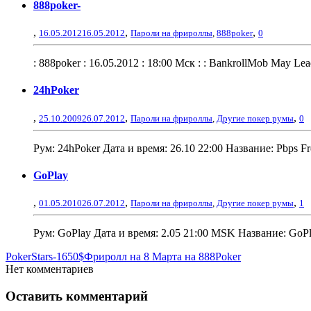
888poker-
,
,
,
16.05.2012
16.05.2012
Пароли на фрироллы
,
888poker
0
: 888poker : 16.05.2012 : 18:00 Мск : : BankrollMob May Lead
24hPoker
,
,
,
25.10.2009
26.07.2012
Пароли на фрироллы
,
Другие покер румы
0
Рум: 24hPoker Дата и время: 26.10 22:00 Название: Pbps Fre
GoPlay
,
,
,
01.05.2010
26.07.2012
Пароли на фрироллы
,
Другие покер румы
1
Рум: GoPlay Дата и время: 2.05 21:00 MSK Название: Go
PokerStars-1650$
Фриролл на 8 Марта на 888Poker
Нет комментариев
Оставить комментарий