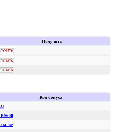
Получить
Код бонуса
RU
ARS600
ссылке