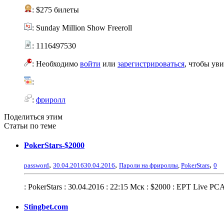
: $275 билеты
: Sunday Million Show Freeroll
: 1116497530
: Необходимо
войти
или
зарегистрироваться
, чтобы ув
:
:
фриролл
Поделиться этим
Cтатьи по теме
PokerStars-$2000
,
,
,
password
30.04.2016
30.04.2016
Пароли на фрироллы
,
PokerStars
0
: PokerStars : 30.04.2016 : 22:15 Мск : $2000 : EPT Live PCA f
Stingbet.com