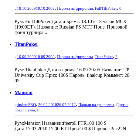
,
,
,
18.10.2009
18.10.2009
Пароли на фрироллы
,
FullTiltPoker
0
Рум: FullTiltPoker Дата и время: 18.10 в 18 часов МСК
(10:00ET). Название: Russian PS MTT Приз: Призовой
фонд турнира...
TitanPoker
,
,
,
10.09.2009
10.09.2009
Пароли на фрироллы
,
TitanPoker
2
Рум: TitanPoker Дата и время: 16.09 20-05 Название: TP
University Cup Приз: 100$ Пароль: finalcup Коммент: 20-
05...
Mansion
,
,
grindercPRO
26.02.2010
26.07.2012
Пароли на фрироллы
,
Другие
,
покер румы
0
Рум:Mansion Названеи:freeroll FTR100 100 $
Дата:15.03.2010 15:00 ET Приз:100 $ Пароль:k3nc22N