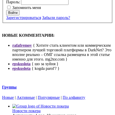
Пароль:
Запомнить меня
Войти
Зарегистрироваться
Забыли пароль?
НОВЫЕ КОММЕНТАРИИ:
rafafremov
{ Хотите стать клиентом или коммерческим
партнером лучшей торговой платформы в DarkNet? Это
вполне реально – ОМГ ссылка размещена в этой статье
именно для этого. mg2tor.com }
epskuslota
{ шо за хуйня }
epskuslota
{ kogda parol'? }
Группы
Новые
|
Активные
|
Популярные
|
По алфавиту
Новости покера