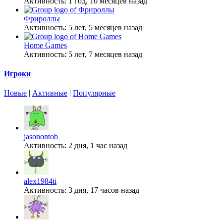
Активность: 1 год, 10 месяцев назад
Фрироллы
Активность: 5 лет, 5 месяцев назад
Home Games
Активность: 5 лет, 7 месяцев назад
Игроки
Новые
|
Активные
|
Популярные
jasonontob
Активность: 2 дня, 1 час назад
alex1984ti
Активность: 3 дня, 17 часов назад