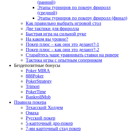
(ранний)
Этапы турниров по покеру фриролл
(средний)
Этапы турниров по покеру фриролл (финал)
Как правильно выбрать игровой стол
Две тактики для фриролла
Быстрая игра на сильной руке
На каком вы уровне?
Покер плюс – как они это делают?-1
Покер плюс – как они это делают?-2
Старайтесь чаще уравнивать ставки на ривере
Тактика игры с опытным соперником
Бездепозитные бонусы
Poker MIRA
888Poker
PokerStrategy
Trimori
PokerTime
BankrollMob
Правила покера
Техасский Холдем
Омаха
Русский покер
5-карточный дро-покер
7-ми карточный стад покер