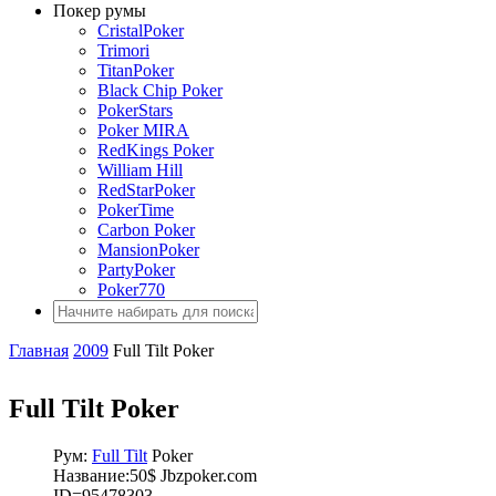
Покер румы
CristalPoker
Trimori
TitanPoker
Black Chip Poker
PokerStars
Poker MIRA
RedKings Poker
William Hill
RedStarPoker
PokerTime
Carbon Poker
MansionPoker
PartyPoker
Poker770
Главная
2009
Full Tilt Poker
Full Tilt Poker
Рум:
Full Tilt
Poker
Название:50$ Jbzpoker.com
ID=95478303