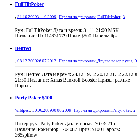
FullTiltPoker
,
,
,
31.10.2009
31.10.2009
Пароли на фрироллы
,
FullTiltPoker
3
Рум: FullTiltPoker Дата и время: 31.11 21:00 MSK
Название: ID 114631779 Приз: $500 Пароль: tips
Betfred
,
,
,
08.12.2009
26.07.2012
Пароли на фрироллы
,
Другие покер румы
0
Рум: Betfred Дата и время: 24.12 19.12 20.12 21.12 22.12 в
21:30 Название: Xmas Bankroll Booster Призы: разные
Пароль:...
Party Poker $100
,
,
,
Wildpest
30.06.2009
30.06.2009
Пароли на фрироллы
,
PartyPoker
2
Покер рум: Party Poker Дата и время: 30.06 21h
Название: PokerStop 1704087 Приз: $100 Пароль:
365splfmw