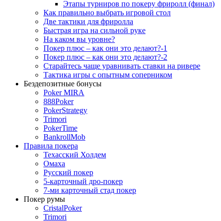
Этапы турниров по покеру фриролл (финал)
Как правильно выбрать игровой стол
Две тактики для фриролла
Быстрая игра на сильной руке
На каком вы уровне?
Покер плюс – как они это делают?-1
Покер плюс – как они это делают?-2
Старайтесь чаще уравнивать ставки на ривере
Тактика игры с опытным соперником
Бездепозитные бонусы
Poker MIRA
888Poker
PokerStrategy
Trimori
PokerTime
BankrollMob
Правила покера
Техасский Холдем
Омаха
Русский покер
5-карточный дро-покер
7-ми карточный стад покер
Покер румы
CristalPoker
Trimori