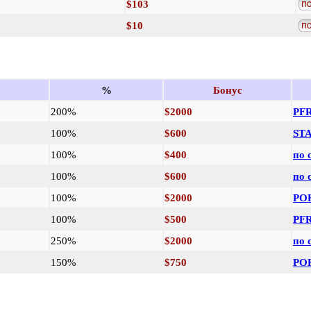
$103
$10
%
Бонус
200%
$2000
PF
100%
$600
ST
100%
$400
по 
100%
$600
по 
100%
$2000
PO
100%
$500
PF
250%
$2000
по 
150%
$750
PO