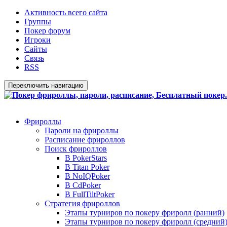
Активность всего сайта
Группы
Покер форум
Игроки
Сайты
Связь
RSS
Переключить навигацию
Фрироллы
Пароли на фрироллы
Расписание фрироллов
Поиск фрироллов
В PokerStars
В Titan Poker
В NoIQPoker
В CdPoker
В FullTiltPoker
Стратегия фрироллов
Этапы турниров по покеру фриролл (ранний)
Этапы турниров по покеру фриролл (средний