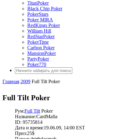
TitanPoker
Black Chip Poker
PokerStars
Poker MIRA
RedKings Poker
William Hill
RedStarPoker
PokerTime
Carbon Poker
MansionPoker
PartyPoker
Poker770
Главная
2009
Full Tilt Poker
Full Tilt Poker
Рум:
Full Tilt
Poker
Название:CardMafia
ID: 95735814
Дата и время:19.06.09, 14:00 EST
Приз:25$
Пароль:birthdaymob