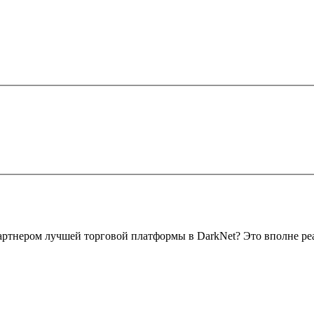
артнером лучшей торговой платформы в DarkNet? Это вполне ре