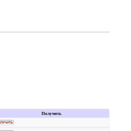
Получить