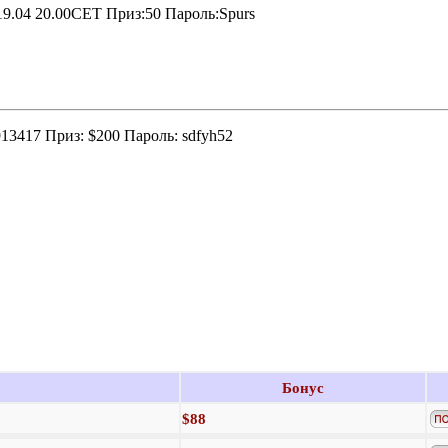
:19.04 20.00CET Приз:50 Пароль:Spurs
1913417 Приз: $200 Пароль: sdfyh52
Бонус
$88