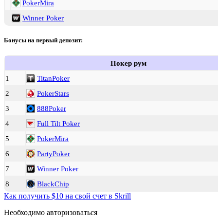
PokerMira
Winner Poker
Бонусы на первый депозит:
Покер рум
1
TitanPoker
2
PokerStars
3
888Poker
4
Full Tilt Poker
5
PokerMira
6
PartyPoker
7
Winner Poker
8
BlackChip
Как получить $10 на свой счет в Skrill
Необходимо авторизоваться