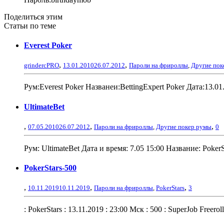
Поделиться этим
Cтатьи по теме
Everest Poker
,
,
grindercPRO
13.01.2010
26.07.2012
Пароли на фрироллы
,
Другие пок
Рум:Everest Poker Названеи:BettingExpert Poker Дата:13
UltimateBet
,
,
,
07.05.2010
26.07.2012
Пароли на фрироллы
,
Другие покер румы
0
Рум: UltimateBet Дата и время: 7.05 15:00 Название: Poke
PokerStars-500
,
,
,
10.11.2019
10.11.2019
Пароли на фрироллы
,
PokerStars
3
: PokerStars : 13.11.2019 : 23:00 Мск : 500 : SuperJob Freeroll,