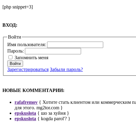
[php snippet=3]
ВХОД:
Войти
Имя пользователя:
Пароль:
Запомнить меня
Войти
Зарегистрироваться
Забыли пароль?
НОВЫЕ КОММЕНТАРИИ:
rafafremov
{ Хотите стать клиентом или коммерческим п
для этого. mg2tor.com }
epskuslota
{ шо за хуйня }
epskuslota
{ kogda parol'? }