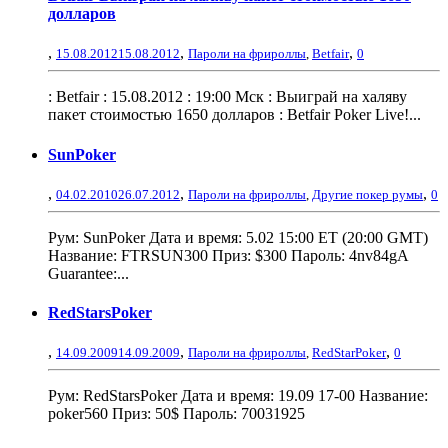
долларов
,
,
,
15.08.2012
15.08.2012
Пароли на фрироллы
,
Betfair
0
: Betfair : 15.08.2012 : 19:00 Мск : Выиграй на халяву
пакет стоимостью 1650 долларов : Betfair Poker Live!...
SunPoker
,
,
,
04.02.2010
26.07.2012
Пароли на фрироллы
,
Другие покер румы
0
Рум: SunPoker Дата и время: 5.02 15:00 ET (20:00 GMT)
Название: FTRSUN300 Приз: $300 Пароль: 4nv84gA
Guarantee:...
RedStarsPoker
,
,
,
14.09.2009
14.09.2009
Пароли на фрироллы
,
RedStarPoker
0
Рум: RedStarsPoker Дата и время: 19.09 17-00 Название:
poker560 Приз: 50$ Пароль: 70031925