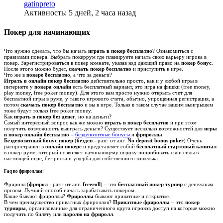
gatinpreto
Активность: 5 дней, 2 часа назад
Покер для начинающих
Что нужно сделать, что бы начать
играть в покер бесплатно
? Ознакомиться с
правилами покера. Выбрать покеррум где планируете начать свою карьеру игрока в
покер. Зарегистрироваться в покер комнате, указав код дающий право на
покер бонус
.
После этого можно будет,
скачать покер бесплатно
и приступить к игре.
Что же в
покере бесплатно
, а что за деньги?
Играть в онлайн покер бесплатно
действительно просто, как и у любой игры в
интернете у
покера онлайн
есть бесплатный вариант, это игра на фишки (free money,
play money, free poker money). Для этого вам просто нужно открыть счет для
бесплатной игры в руме, у такого игрового счета, обычно, упрощенная регистрация, а
потом
скачать покер бесплатно
и вы в игре. Только в таком случае вашим выигрышем
тоже будут только free poker money.
Как
играть в покер без денег
, но на деньги?
Самый интересный вопрос как же можно
играть в покер бесплатно
и при этом
получить возможность выиграть деньги? Существует несколько возможностей для
игры
в покер онлайн бесплатно
–
бездепозитные бонусы
и
фрироллы
.
Бездепозитный бонус покер
(
бездеп
- разг. от анг.
No deposit bonus poker
) Очень
распространен в
онлайн покере
и представляет собой
бесплатный стартовый капитал
в покер руме, который позволяет начинающему игроку попробовать свои силы в
настоящей игре, без риска и ущерба для собственного кошелька.
Faq по фрироллам:
Фриролл (
фрирол
- разг. от анг.
freeroll
) – это
бесплатный покер турнир
с денежным
призом. Лучший способ начать зарабатывать покером.
Какие бывают фрироллы?
Фрироллы
бывают приватные и открытые.
В чем преимущество приватных фрироллов?
Приватные фрироллы
– это
покер
турниры
, организованные для ограниченного круга игроков доступ на которые можно
получить по билету или
паролю на фриролл
.