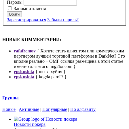
Пароль:
Запомнить меня
Войти
Зарегистрироваться
Забыли пароль?
НОВЫЕ КОММЕНТАРИИ:
rafafremov
{ Хотите стать клиентом или коммерческим
партнером лучшей торговой платформы в DarkNet? Это
вполне реально – ОМГ ссылка размещена в этой статье
именно для этого. mg2tor.com }
epskuslota
{ шо за хуйня }
epskuslota
{ kogda parol'? }
Группы
Новые
|
Активные
|
Популярные
|
По алфавиту
Новости покера