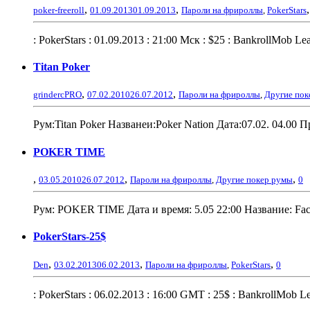
,
,
poker-freeroll
01.09.2013
01.09.2013
Пароли на фрироллы
,
PokerStars
: PokerStars : 01.09.2013 : 21:00 Мск : $25 : BankrollMob Lea
Titan Poker
,
,
grindercPRO
07.02.2010
26.07.2012
Пароли на фрироллы
,
Другие пок
Рум:Titan Poker Названеи:Poker Nation Дата:07.02. 04.00 П
POKER TIME
,
,
,
03.05.2010
26.07.2012
Пароли на фрироллы
,
Другие покер румы
0
Рум: POKER TIME Дата и время: 5.05 22:00 Название: Face
PokerStars-25$
,
,
,
Den
03.02.2013
06.02.2013
Пароли на фрироллы
,
PokerStars
0
: PokerStars : 06.02.2013 : 16:00 GMT : 25$ : BankrollMob Le