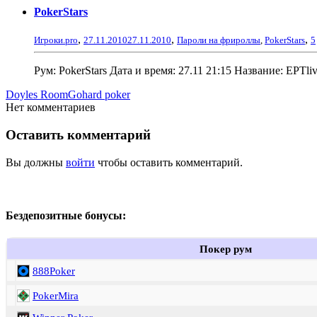
PokerStars
,
,
,
Игроки.pro
27.11.2010
27.11.2010
Пароли на фрироллы
,
PokerStars
5
Рум: PokerStars Дата и время: 27.11 21:15 Название: EPTlive
Doyles Room
Gohard poker
Нет комментариев
Оставить комментарий
Вы должны
войти
чтобы оставить комментарий.
Бездепозитные бонусы:
Покер рум
888Poker
PokerMira