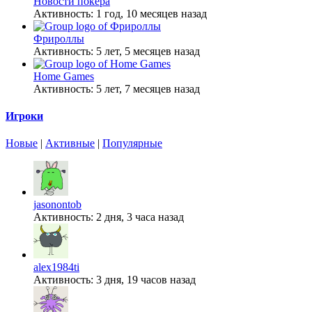
Новости покера
Активность: 1 год, 10 месяцев назад
Фрироллы
Активность: 5 лет, 5 месяцев назад
Home Games
Активность: 5 лет, 7 месяцев назад
Игроки
Новые
|
Активные
|
Популярные
jasonontob
Активность: 2 дня, 3 часа назад
alex1984ti
Активность: 3 дня, 19 часов назад