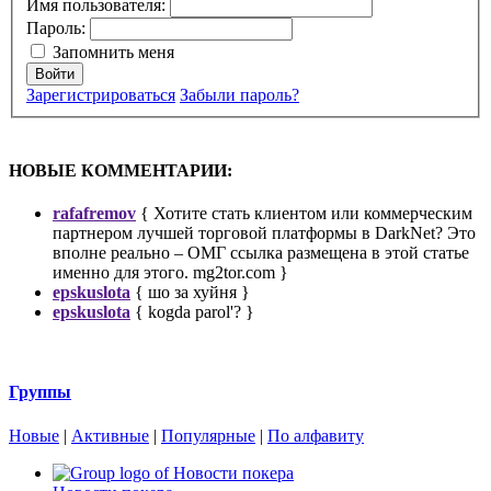
Имя пользователя:
Пароль:
Запомнить меня
Войти
Зарегистрироваться
Забыли пароль?
НОВЫЕ КОММЕНТАРИИ:
rafafremov
{ Хотите стать клиентом или коммерческим
партнером лучшей торговой платформы в DarkNet? Это
вполне реально – ОМГ ссылка размещена в этой статье
именно для этого. mg2tor.com }
epskuslota
{ шо за хуйня }
epskuslota
{ kogda parol'? }
Группы
Новые
|
Активные
|
Популярные
|
По алфавиту