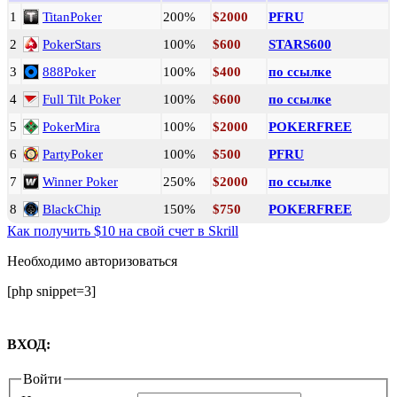
1
TitanPoker
200%
$2000
PFRU
2
PokerStars
100%
$600
STARS600
3
888Poker
100%
$400
по ссылке
4
Full Tilt Poker
100%
$600
по ссылке
5
PokerMira
100%
$2000
POKERFREE
6
PartyPoker
100%
$500
PFRU
7
Winner Poker
250%
$2000
по ссылке
8
BlackChip
150%
$750
POKERFREE
Как получить $10 на свой счет в Skrill
Необходимо авторизоваться
[php snippet=3]
ВХОД:
Войти