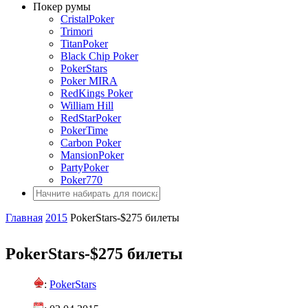
Покер румы
CristalPoker
Trimori
TitanPoker
Black Chip Poker
PokerStars
Poker MIRA
RedKings Poker
William Hill
RedStarPoker
PokerTime
Carbon Poker
MansionPoker
PartyPoker
Poker770
Главная
2015
PokerStars-$275 билеты
PokerStars-$275 билеты
:
PokerStars