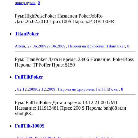
,
покер румы
0
Рум:HighPulsePoker Названеи:PokerJobRo
Дата:26.02.2010 Приз:100$ Пароль:PJOB100FR
TitanPoker
,
,
,
Artem
27.06.2009
27.06.2009
Пароли на фрироллы
,
TitanPoker
0
Рум: TitanPoker Дата и время: 28/06 Название: PokerBoss
Пароль: TPFoffer Приз: $150
FullTiltPoker
,
,
,
02.12.2009
02.12.2009
Пароли на фрироллы
,
FullTiltPoker
8
Рум: FullTiltPoker Дата и время: 13.12 21 00 GMT
Название: 111913481 Приз: 200 $ Пароль: bnhj88 или
vbnhj88...
FullTilt-1000$
,
,
,