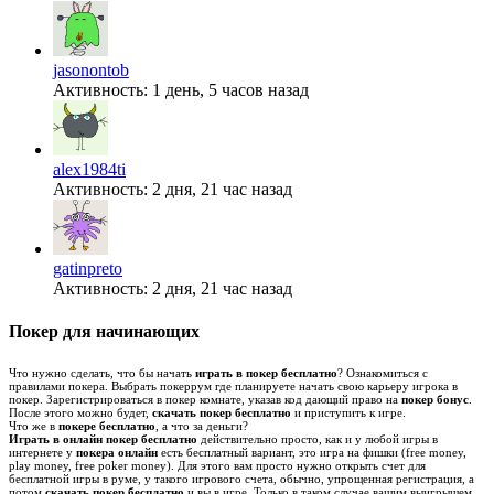
jasonontob
Активность: 1 день, 5 часов назад
alex1984ti
Активность: 2 дня, 21 час назад
gatinpreto
Активность: 2 дня, 21 час назад
Покер для начинающих
Что нужно сделать, что бы начать
играть в покер бесплатно
? Ознакомиться с
правилами покера. Выбрать покеррум где планируете начать свою карьеру игрока в
покер. Зарегистрироваться в покер комнате, указав код дающий право на
покер бонус
.
После этого можно будет,
скачать покер бесплатно
и приступить к игре.
Что же в
покере бесплатно
, а что за деньги?
Играть в онлайн покер бесплатно
действительно просто, как и у любой игры в
интернете у
покера онлайн
есть бесплатный вариант, это игра на фишки (free money,
play money, free poker money). Для этого вам просто нужно открыть счет для
бесплатной игры в руме, у такого игрового счета, обычно, упрощенная регистрация, а
потом
скачать покер бесплатно
и вы в игре. Только в таком случае вашим выигрышем