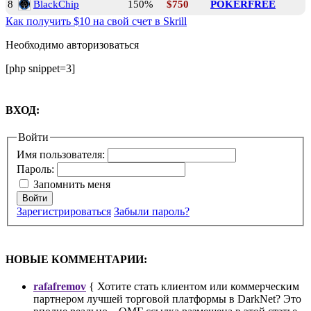
8
BlackChip
150%
$750
POKERFREE
Как получить $10 на свой счет в Skrill
Необходимо авторизоваться
[php snippet=3]
ВХОД:
Войти
Имя пользователя:
Пароль:
Запомнить меня
Войти
Зарегистрироваться
Забыли пароль?
НОВЫЕ КОММЕНТАРИИ:
rafafremov
{ Хотите стать клиентом или коммерческим
партнером лучшей торговой платформы в DarkNet? Это