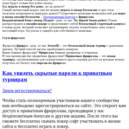
тоже будут только free poker money.
Как
играть в покер без денег
, но на деньги?
Самый интересный вопрос как же можно
играть в покер бесплатно
и при этом
получить возможность выиграть деньги? Существует несколько возможностей для
игры
в покер онлайн бесплатно
–
бездепозитные бонусы
и
фрироллы
.
Бездепозитный бонус покер
(
бездеп
- разг. от анг.
No deposit bonus poker
) Очень
распространен в
онлайн покере
и представляет собой
бесплатный стартовый капитал
в покер руме, который позволяет начинающему игроку попробовать свои силы в
настоящей игре, без риска и ущерба для собственного кошелька.
Faq по фрироллам:
Фриролл (
фрирол
- разг. от анг.
freeroll
) – это
бесплатный покер турнир
с денежным
призом. Лучший способ начать зарабатывать покером.
Какие бывают фрироллы?
Фрироллы
бывают приватные и открытые.
В чем преимущество приватных фрироллов?
Приватные фрироллы
– это
покер
турниры
, организованные для ограниченного круга игроков доступ на которые можно
получить по билету или
паролю на фриролл
.
Как увидеть скрытые пароли к приватным
турнирам
Зачем регистрироваться?
Чтобы стать полноценным участником нашего сообщества
вам необходимо зарегистрироваться на сайте. Это откроет вам
доступ к приватным фрироллам, проходящим у нас
бездепозитным бонусам и другим акциям. После этого вы
сможете бесплатно скачать покер софт участвовать в жизни
сайта и бесплатно играть в покер.