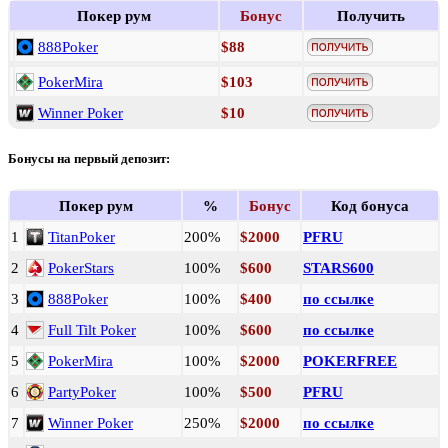
Покер рум
Бонус
Получить
888Poker
$88
PokerMira
$103
Winner Poker
$10
Бонусы на первый депозит:
Покер рум
%
Бонус
Код бонуса
1
TitanPoker
200%
$2000
PFRU
2
PokerStars
100%
$600
STARS600
3
888Poker
100%
$400
по ссылке
4
Full Tilt Poker
100%
$600
по ссылке
5
PokerMira
100%
$2000
POKERFREE
6
PartyPoker
100%
$500
PFRU
7
Winner Poker
250%
$2000
по ссылке