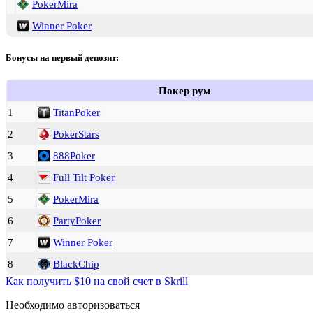
PokerMira
Winner Poker
Бонусы на первый депозит:
Покер рум
1
TitanPoker
2
PokerStars
3
888Poker
4
Full Tilt Poker
5
PokerMira
6
PartyPoker
7
Winner Poker
8
BlackChip
Как получить $10 на свой счет в Skrill
Необходимо авторизоваться