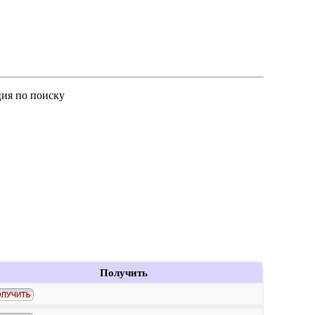
кция по поиску
Получить