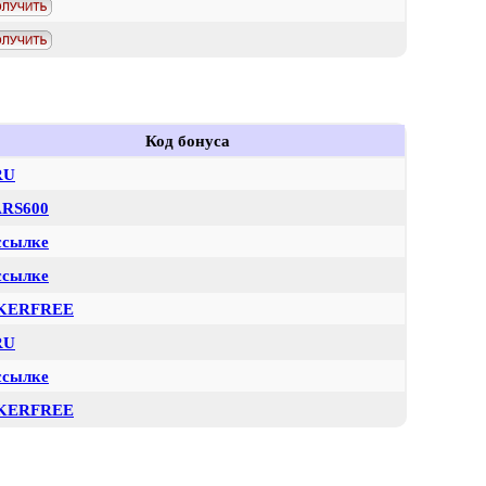
Код бонуса
RU
ARS600
ссылке
ссылке
KERFREE
RU
ссылке
KERFREE