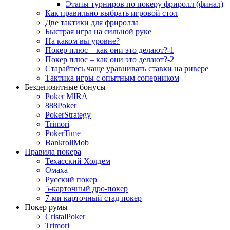
Этапы турниров по покеру фриролл (финал)
Как правильно выбрать игровой стол
Две тактики для фриролла
Быстрая игра на сильной руке
На каком вы уровне?
Покер плюс – как они это делают?-1
Покер плюс – как они это делают?-2
Старайтесь чаще уравнивать ставки на ривере
Тактика игры с опытным соперником
Бездепозитные бонусы
Poker MIRA
888Poker
PokerStrategy
Trimori
PokerTime
BankrollMob
Правила покера
Техасский Холдем
Омаха
Русский покер
5-карточный дро-покер
7-ми карточный стад покер
Покер румы
CristalPoker
Trimori