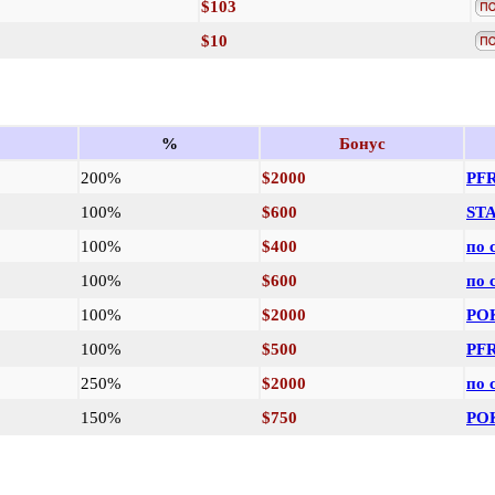
$103
$10
%
Бонус
200%
$2000
PF
100%
$600
ST
100%
$400
по 
100%
$600
по 
100%
$2000
PO
100%
$500
PF
250%
$2000
по 
150%
$750
PO