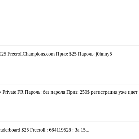
: $25 FreerollChampions.com Приз: $25 Пароль: j0hnny5
y Private FR Пароль: без пароля Приз: 250$ регистрация уже идет
derboard $25 Freeroll : 664119528 : За 15...