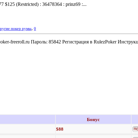
7 $125 (Restricted) : 36478364 : prinz69 :...
,
ругие покер румы
0
Poker-freeroll.ru Пароль: 85842 Регистрация в RulezPoker Инстру
Бонус
$88