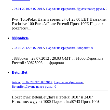
,
,
,
26.01.2010
26.07.2012
Пароли на фрироллы
,
Другие покер румы
0
Рум: ToroPoker Дата и время: 27.01 23:00 EET Название:
Exclusive 100 Euro Affiliate Freeroll Приз: 100E Пароль:
pokerace4...
888poker-
,
,
,
28.07.2012
28.07.2012
Пароли на фрироллы
,
888poker
0
: 888poker : 28.07.2012 : 20:03 GMT : : $1000 Depositors
Freeroll : 39625003 : : : фриролл
BetonBet
,
,
Artem
06.07.2009
26.07.2012
Пароли на фрироллы
,
,
BetonBet
,
Другие покер румы
0
Покер рум: BetonBet Дата и время: 10.07 и 24.07
Название: wyjynet 100$ Пароль: luxi0743 Приз: 100$