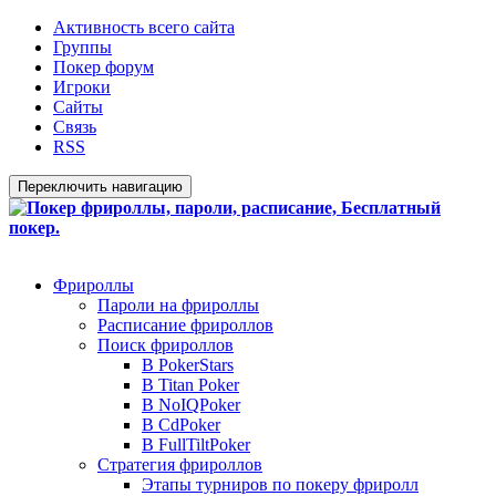
Активность всего сайта
Группы
Покер форум
Игроки
Сайты
Связь
RSS
Переключить навигацию
Фрироллы
Пароли на фрироллы
Расписание фрироллов
Поиск фрироллов
В PokerStars
В Titan Poker
В NoIQPoker
В CdPoker
В FullTiltPoker
Стратегия фрироллов
Этапы турниров по покеру фриролл