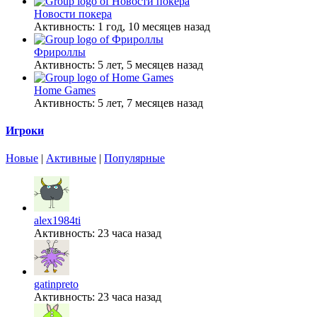
Новости покера
Активность: 1 год, 10 месяцев назад
Фрироллы
Активность: 5 лет, 5 месяцев назад
Home Games
Активность: 5 лет, 7 месяцев назад
Игроки
Новые
|
Активные
|
Популярные
alex1984ti
Активность: 23 часа назад
gatinpreto
Активность: 23 часа назад