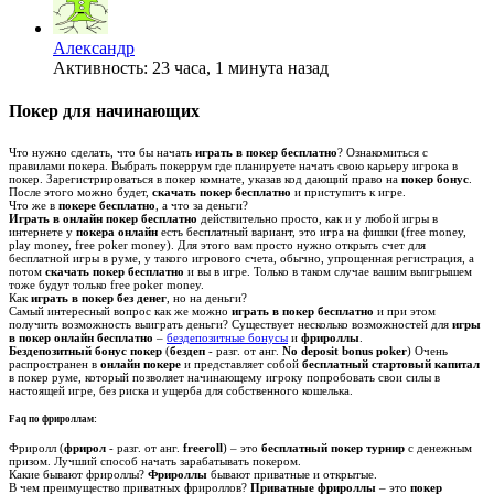
Александр
Активность: 23 часа, 1 минута назад
Покер для начинающих
Что нужно сделать, что бы начать
играть в покер бесплатно
? Ознакомиться с
правилами покера. Выбрать покеррум где планируете начать свою карьеру игрока в
покер. Зарегистрироваться в покер комнате, указав код дающий право на
покер бонус
.
После этого можно будет,
скачать покер бесплатно
и приступить к игре.
Что же в
покере бесплатно
, а что за деньги?
Играть в онлайн покер бесплатно
действительно просто, как и у любой игры в
интернете у
покера онлайн
есть бесплатный вариант, это игра на фишки (free money,
play money, free poker money). Для этого вам просто нужно открыть счет для
бесплатной игры в руме, у такого игрового счета, обычно, упрощенная регистрация, а
потом
скачать покер бесплатно
и вы в игре. Только в таком случае вашим выигрышем
тоже будут только free poker money.
Как
играть в покер без денег
, но на деньги?
Самый интересный вопрос как же можно
играть в покер бесплатно
и при этом
получить возможность выиграть деньги? Существует несколько возможностей для
игры
в покер онлайн бесплатно
–
бездепозитные бонусы
и
фрироллы
.
Бездепозитный бонус покер
(
бездеп
- разг. от анг.
No deposit bonus poker
) Очень
распространен в
онлайн покере
и представляет собой
бесплатный стартовый капитал
в покер руме, который позволяет начинающему игроку попробовать свои силы в
настоящей игре, без риска и ущерба для собственного кошелька.
Faq по фрироллам:
Фриролл (
фрирол
- разг. от анг.
freeroll
) – это
бесплатный покер турнир
с денежным
призом. Лучший способ начать зарабатывать покером.
Какие бывают фрироллы?
Фрироллы
бывают приватные и открытые.
В чем преимущество приватных фрироллов?
Приватные фрироллы
– это
покер