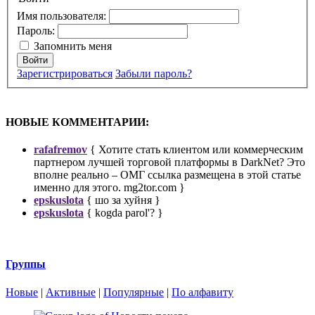
Имя пользователя:
Пароль:
Запомнить меня
Войти
Зарегистрироваться
Забыли пароль?
НОВЫЕ КОММЕНТАРИИ:
rafafremov
{ Хотите стать клиентом или коммерческим
партнером лучшей торговой платформы в DarkNet? Это
вполне реально – ОМГ ссылка размещена в этой статье
именно для этого. mg2tor.com }
epskuslota
{ шо за хуйня }
epskuslota
{ kogda parol'? }
Группы
Новые
|
Активные
|
Популярные
|
По алфавиту