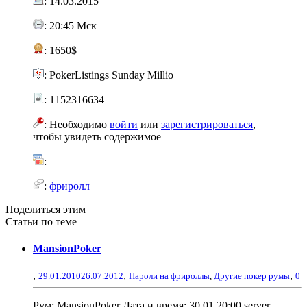
: 14.03.2015
: 20:45 Мск
: 1650$
: PokerListings Sunday Millio
: 1152316634
: Необходимо
войти
или
зарегистрироваться
,
чтобы увидеть содержимое
:
:
фриролл
Поделиться этим
Cтатьи по теме
MansionPoker
,
,
,
29.01.2010
26.07.2012
Пароли на фрироллы
,
Другие покер румы
0
Рум: MansionPoker Дата и время: 30.01 20:00 server