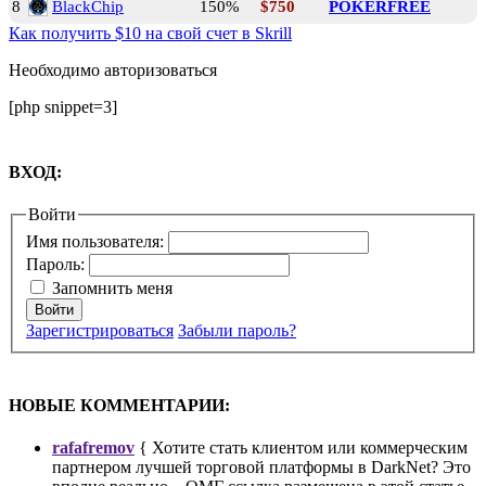
8
BlackChip
150%
$750
POKERFREE
Как получить $10 на свой счет в Skrill
Необходимо авторизоваться
[php snippet=3]
ВХОД:
Войти
Имя пользователя:
Пароль:
Запомнить меня
Войти
Зарегистрироваться
Забыли пароль?
НОВЫЕ КОММЕНТАРИИ:
rafafremov
{ Хотите стать клиентом или коммерческим
партнером лучшей торговой платформы в DarkNet? Это