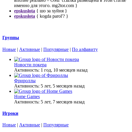
вполне реально – ОМГ ссылка размещена в этой статье
именно для этого. mg2tor.com }
epskuslota
{ шо за хуйня }
epskuslota
{ kogda parol'? }
Группы
Новые
|
Активные
|
Популярные
|
По алфавиту
Новости покера
Активность: 1 год, 10 месяцев назад
Фрироллы
Активность: 5 лет, 5 месяцев назад
Home Games
Активность: 5 лет, 7 месяцев назад
Игроки
Новые
|
Активные
|
Популярные