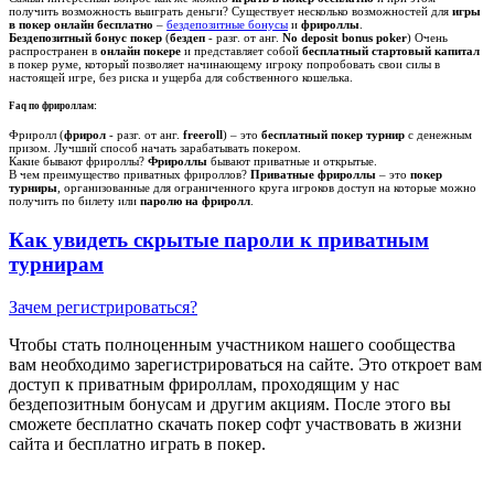
получить возможность выиграть деньги? Существует несколько возможностей для
игры
в покер онлайн бесплатно
–
бездепозитные бонусы
и
фрироллы
.
Бездепозитный бонус покер
(
бездеп
- разг. от анг.
No deposit bonus poker
) Очень
распространен в
онлайн покере
и представляет собой
бесплатный стартовый капитал
в покер руме, который позволяет начинающему игроку попробовать свои силы в
настоящей игре, без риска и ущерба для собственного кошелька.
Faq по фрироллам:
Фриролл (
фрирол
- разг. от анг.
freeroll
) – это
бесплатный покер турнир
с денежным
призом. Лучший способ начать зарабатывать покером.
Какие бывают фрироллы?
Фрироллы
бывают приватные и открытые.
В чем преимущество приватных фрироллов?
Приватные фрироллы
– это
покер
турниры
, организованные для ограниченного круга игроков доступ на которые можно
получить по билету или
паролю на фриролл
.
Как увидеть скрытые пароли к приватным
турнирам
Зачем регистрироваться?
Чтобы стать полноценным участником нашего сообщества
вам необходимо зарегистрироваться на сайте. Это откроет вам
доступ к приватным фрироллам, проходящим у нас
бездепозитным бонусам и другим акциям. После этого вы
сможете бесплатно скачать покер софт участвовать в жизни
сайта и бесплатно играть в покер.