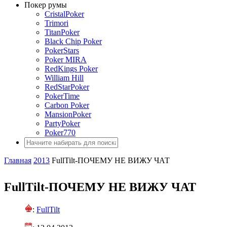
Покер румы
CristalPoker
Trimori
TitanPoker
Black Chip Poker
PokerStars
Poker MIRA
RedKings Poker
William Hill
RedStarPoker
PokerTime
Carbon Poker
MansionPoker
PartyPoker
Poker770
Главная
2013
FullTilt-ПОЧЕМУ НЕ ВИЖУ ЧАТ
FullTilt-ПОЧЕМУ НЕ ВИЖУ ЧАТ
:
FullTilt