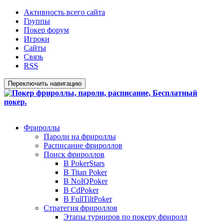
Активность всего сайта
Группы
Покер форум
Игроки
Сайты
Связь
RSS
Переключить навигацию
Фрироллы
Пароли на фрироллы
Расписание фрироллов
Поиск фрироллов
В PokerStars
В Titan Poker
В NoIQPoker
В CdPoker
В FullTiltPoker
Стратегия фрироллов
Этапы турниров по покеру фриролл