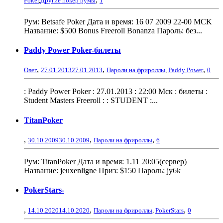
Poker
,
Другие покер румы
1
Рум: Betsafe Poker Дата и время: 16 07 2009 22-00 MCK
Название: $500 Bonus Freeroll Bonanza Пароль: без...
Paddy Power Poker-билеты
,
,
,
Олег
27.01.2013
27.01.2013
Пароли на фрироллы
,
Paddy Power
0
: Paddy Power Poker : 27.01.2013 : 22:00 Мск : билеты :
Student Masters Freeroll : : STUDENT :...
TitanPoker
,
,
,
30.10.2009
30.10.2009
Пароли на фрироллы
6
Рум: TitanPoker Дата и время: 1.11 20:05(сервер)
Название: jeuxenligne Приз: $150 Пароль: jy6k
PokerStars-
,
,
,
14.10.2020
14.10.2020
Пароли на фрироллы
,
PokerStars
0