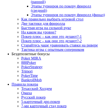
(ранний)
Этапы турниров по покеру фриролл
(средний)
Этапы турниров по покеру фриролл (финал)
Как правильно выбрать игровой стол
Две тактики для фриролла
Быстрая игра на сильной руке
На каком вы уровне?
Покер плюс – как они это делают?-1
Покер плюс – как они это делают?-2
Старайтесь чаще уравнивать ставки на ривере
Тактика игры с опытным соперником
Бездепозитные бонусы
Poker MIRA
888Poker
PokerStrategy
Trimori
PokerTime
BankrollMob
Правила покера
Техасский Холдем
Омаха
Русский покер
5-карточный дро-покер
7-ми карточный стад покер