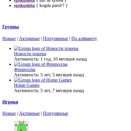
epskuslota
{ шо за хуйня }
epskuslota
{ kogda parol'? }
Группы
Новые
|
Активные
|
Популярные
|
По алфавиту
Новости покера
Активность: 1 год, 10 месяцев назад
Фрироллы
Активность: 5 лет, 5 месяцев назад
Home Games
Активность: 5 лет, 7 месяцев назад
Игроки
Новые
|
Активные
|
Популярные