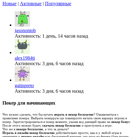
Новые
|
Активные
|
Популярные
jasonontob
Активность: 1 день, 14 часов назад
alex1984ti
Активность: 3 дня, 6 часов назад
gatinpreto
Активность: 3 дня, 6 часов назад
Покер для начинающих
Что нужно сделать, что бы начать
играть в покер бесплатно
? Ознакомиться с
правилами покера. Выбрать покеррум где планируете начать свою карьеру игрока в
покер. Зарегистрироваться в покер комнате, указав код дающий право на
покер бонус
.
После этого можно будет,
скачать покер бесплатно
и приступить к игре.
Что же в
покере бесплатно
, а что за деньги?
Играть в онлайн покер бесплатно
действительно просто, как и у любой игры в
интернете у
покера онлайн
есть бесплатный вариант, это игра на фишки (free money,