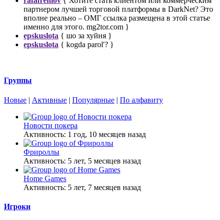
rafafremov
{ Хотите стать клиентом или коммерческим
партнером лучшей торговой платформы в DarkNet? Это
вполне реально – ОМГ ссылка размещена в этой статье
именно для этого. mg2tor.com }
epskuslota
{ шо за хуйня }
epskuslota
{ kogda parol'? }
Группы
Новые
|
Активные
|
Популярные
|
По алфавиту
Новости покера
Активность: 1 год, 10 месяцев назад
Фрироллы
Активность: 5 лет, 5 месяцев назад
Home Games
Активность: 5 лет, 7 месяцев назад
Игроки