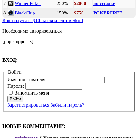
7
Winner Poker
250%
$2000
по ссылке
8
BlackChip
150%
$750
POKERFREE
Как получить $10 на свой счет в Skrill
Необходимо авторизоваться
[php snippet=3]
ВХОД:
Войти
Имя пользователя:
Пароль:
Запомнить меня
Войти
Зарегистрироваться
Забыли пароль?
НОВЫЕ КОММЕНТАРИИ: