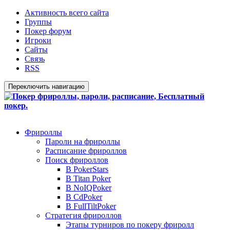
Активность всего сайта
Группы
Покер форум
Игроки
Сайты
Связь
RSS
Переключить навигацию
Фрироллы
Пароли на фрироллы
Расписание фрироллов
Поиск фрироллов
В PokerStars
В Titan Poker
В NoIQPoker
В CdPoker
В FullTiltPoker
Стратегия фрироллов
Этапы турниров по покеру фриролл