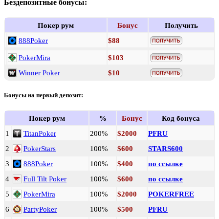
Бездепозитные бонусы:
Покер рум
Бонус
Получить
888Poker
$88
PokerMira
$103
Winner Poker
$10
Бонусы на первый депозит:
Покер рум
%
Бонус
Код бонуса
1
TitanPoker
200%
$2000
PFRU
2
PokerStars
100%
$600
STARS600
3
888Poker
100%
$400
по ссылке
4
Full Tilt Poker
100%
$600
по ссылке
5
PokerMira
100%
$2000
POKERFREE
6
PartyPoker
100%
$500
PFRU