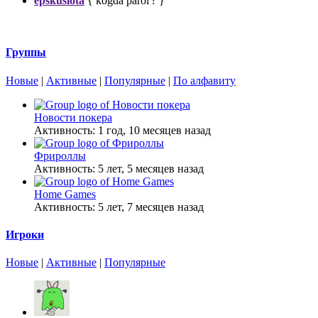
epskuslota
{ kogda parol'? }
Группы
Новые
|
Активные
|
Популярные
|
По алфавиту
Новости покера
Активность: 1 год, 10 месяцев назад
Фрироллы
Активность: 5 лет, 5 месяцев назад
Home Games
Активность: 5 лет, 7 месяцев назад
Игроки
Новые
|
Активные
|
Популярные