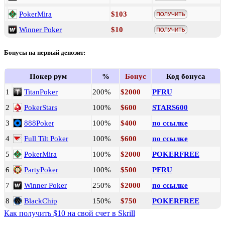
PokerMira
$103
Winner Poker
$10
Бонусы на первый депозит:
Покер рум
%
Бонус
Код бонуса
1
TitanPoker
200%
$2000
PFRU
2
PokerStars
100%
$600
STARS600
3
888Poker
100%
$400
по ссылке
4
Full Tilt Poker
100%
$600
по ссылке
5
PokerMira
100%
$2000
POKERFREE
6
PartyPoker
100%
$500
PFRU
7
Winner Poker
250%
$2000
по ссылке
8
BlackChip
150%
$750
POKERFREE
Как получить $10 на свой счет в Skrill