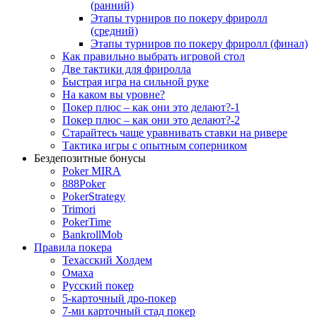
(ранний)
Этапы турниров по покеру фриролл
(средний)
Этапы турниров по покеру фриролл (финал)
Как правильно выбрать игровой стол
Две тактики для фриролла
Быстрая игра на сильной руке
На каком вы уровне?
Покер плюс – как они это делают?-1
Покер плюс – как они это делают?-2
Старайтесь чаще уравнивать ставки на ривере
Тактика игры с опытным соперником
Бездепозитные бонусы
Poker MIRA
888Poker
PokerStrategy
Trimori
PokerTime
BankrollMob
Правила покера
Техасский Холдем
Омаха
Русский покер
5-карточный дро-покер
7-ми карточный стад покер