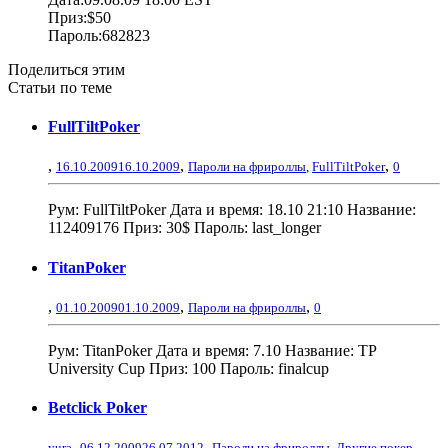
Приз:$50
Пароль:682823
Поделиться этим
Cтатьи по теме
FullTiltPoker
,
,
,
16.10.2009
16.10.2009
Пароли на фрироллы
,
FullTiltPoker
0
Рум: FullTiltPoker Дата и время: 18.10 21:10 Название:
112409176 Приз: 30$ Пароль: last_longer
TitanPoker
,
,
,
01.10.2009
01.10.2009
Пароли на фрироллы
0
Рум: TitanPoker Дата и время: 7.10 Название: TP
University Cup Приз: 100 Пароль: finalcup
Betclick Poker
,
,
yura
06.12.2009
26.07.2012
Пароли на фрироллы
,
Другие покер