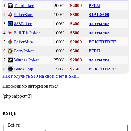
1
TitanPoker
200%
$2000
PFRU
2
PokerStars
100%
$600
STARS600
3
888Poker
100%
$400
по ссылке
4
Full Tilt Poker
100%
$600
по ссылке
5
PokerMira
100%
$2000
POKERFREE
6
PartyPoker
100%
$500
PFRU
7
Winner Poker
250%
$2000
по ссылке
8
BlackChip
150%
$750
POKERFREE
Как получить $10 на свой счет в Skrill
Необходимо авторизоваться
[php snippet=3]
ВХОД:
Войти