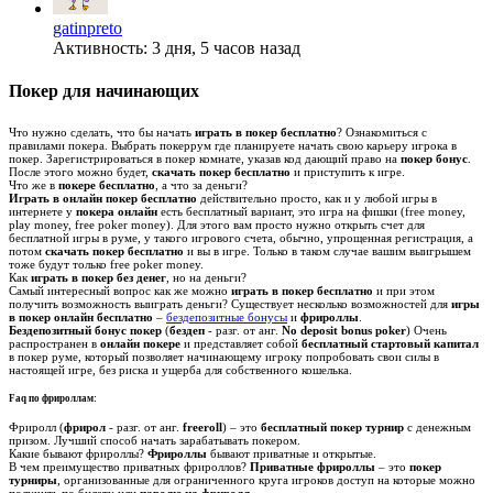
gatinpreto
Активность: 3 дня, 5 часов назад
Покер для начинающих
Что нужно сделать, что бы начать
играть в покер бесплатно
? Ознакомиться с
правилами покера. Выбрать покеррум где планируете начать свою карьеру игрока в
покер. Зарегистрироваться в покер комнате, указав код дающий право на
покер бонус
.
После этого можно будет,
скачать покер бесплатно
и приступить к игре.
Что же в
покере бесплатно
, а что за деньги?
Играть в онлайн покер бесплатно
действительно просто, как и у любой игры в
интернете у
покера онлайн
есть бесплатный вариант, это игра на фишки (free money,
play money, free poker money). Для этого вам просто нужно открыть счет для
бесплатной игры в руме, у такого игрового счета, обычно, упрощенная регистрация, а
потом
скачать покер бесплатно
и вы в игре. Только в таком случае вашим выигрышем
тоже будут только free poker money.
Как
играть в покер без денег
, но на деньги?
Самый интересный вопрос как же можно
играть в покер бесплатно
и при этом
получить возможность выиграть деньги? Существует несколько возможностей для
игры
в покер онлайн бесплатно
–
бездепозитные бонусы
и
фрироллы
.
Бездепозитный бонус покер
(
бездеп
- разг. от анг.
No deposit bonus poker
) Очень
распространен в
онлайн покере
и представляет собой
бесплатный стартовый капитал
в покер руме, который позволяет начинающему игроку попробовать свои силы в
настоящей игре, без риска и ущерба для собственного кошелька.
Faq по фрироллам:
Фриролл (
фрирол
- разг. от анг.
freeroll
) – это
бесплатный покер турнир
с денежным
призом. Лучший способ начать зарабатывать покером.
Какие бывают фрироллы?
Фрироллы
бывают приватные и открытые.
В чем преимущество приватных фрироллов?
Приватные фрироллы
– это
покер
турниры
, организованные для ограниченного круга игроков доступ на которые можно