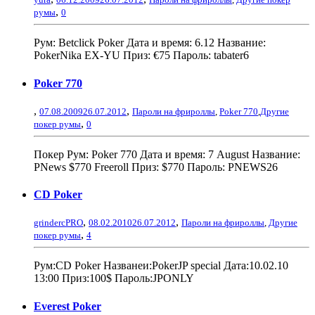
,
румы
0
Рум: Betclick Poker Дата и время: 6.12 Название:
PokerNika EX-YU Приз: €75 Пароль: tabater6
Poker 770
,
,
07.08.2009
26.07.2012
Пароли на фрироллы
,
Poker 770
,
Другие
,
покер румы
0
Покер Рум: Poker 770 Дата и время: 7 August Название:
PNews $770 Freeroll Приз: $770 Пароль: PNEWS26
CD Poker
,
,
grindercPRO
08.02.2010
26.07.2012
Пароли на фрироллы
,
Другие
,
покер румы
4
Рум:CD Poker Названеи:PokerJP special Дата:10.02.10
13:00 Приз:100$ Пароль:JPONLY
Everest Poker