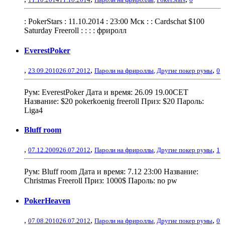
: PokerStars : 11.10.2014 : 23:00 Мск : : Cardschat $100
Saturday Freeroll : : : : фриролл
EverestPoker
,
,
,
23.09.2010
26.07.2012
Пароли на фрироллы
,
Другие покер румы
0
Рум: EverestPoker Дата и время: 26.09 19.00CET
Название: $20 pokerkoenig freeroll Приз: $20 Пароль:
Liga4
Bluff room
,
,
,
07.12.2009
26.07.2012
Пароли на фрироллы
,
Другие покер румы
1
Рум: Bluff room Дата и время: 7.12 23:00 Название:
Christmas Freeroll Приз: 1000$ Пароль: no pw
PokerHeaven
,
,
,
07.08.2010
26.07.2012
Пароли на фрироллы
,
Другие покер румы
0