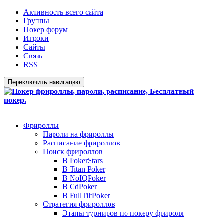
Активность всего сайта
Группы
Покер форум
Игроки
Сайты
Связь
RSS
Переключить навигацию
Фрироллы
Пароли на фрироллы
Расписание фрироллов
Поиск фрироллов
В PokerStars
В Titan Poker
В NoIQPoker
В CdPoker
В FullTiltPoker
Стратегия фрироллов
Этапы турниров по покеру фриролл