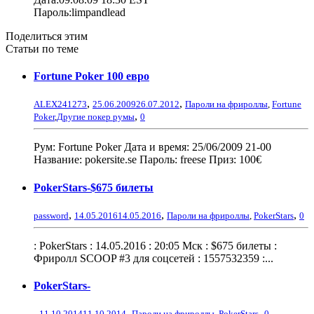
Пароль:limpandlead
Поделиться этим
Cтатьи по теме
Fortune Poker 100 евро
,
,
ALEX241273
25.06.2009
26.07.2012
Пароли на фрироллы
,
Fortune
,
Poker
,
Другие покер румы
0
Рум: Fortune Poker Дата и время: 25/06/2009 21-00
Название: pokersite.se Пароль: freese Приз: 100€
PokerStars-$675 билеты
,
,
,
password
14.05.2016
14.05.2016
Пароли на фрироллы
,
PokerStars
0
: PokerStars : 14.05.2016 : 20:05 Мск : $675 билеты :
Фриролл SCOOP #3 для соцсетей : 1557532359 :...
PokerStars-
,
,
,
11.10.2014
11.10.2014
Пароли на фрироллы
,
PokerStars
0