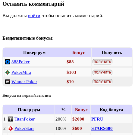
Оставить комментарий
Вы должны
войти
чтобы оставить комментарий.
Бездепозитные бонусы:
Покер рум
Бонус
Получить
888Poker
$88
PokerMira
$103
Winner Poker
$10
Бонусы на первый депозит:
Покер рум
%
Бонус
Код бонуса
1
TitanPoker
200%
$2000
PFRU
2
PokerStars
100%
$600
STARS600