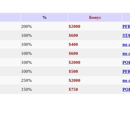
%
Бонус
200%
$2000
PF
100%
$600
ST
100%
$400
по 
100%
$600
по 
100%
$2000
PO
100%
$500
PF
250%
$2000
по 
150%
$750
PO