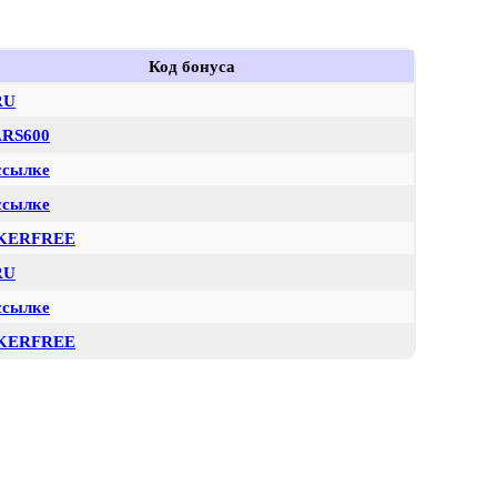
Код бонуса
RU
ARS600
ссылке
ссылке
KERFREE
RU
ссылке
KERFREE