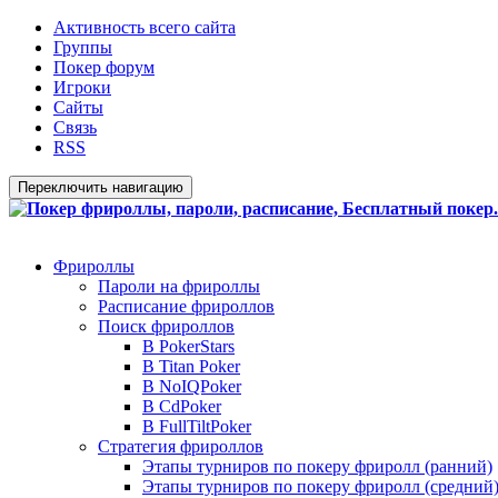
Активность всего сайта
Группы
Покер форум
Игроки
Сайты
Связь
RSS
Переключить навигацию
Фрироллы
Пароли на фрироллы
Расписание фрироллов
Поиск фрироллов
В PokerStars
В Titan Poker
В NoIQPoker
В CdPoker
В FullTiltPoker
Стратегия фрироллов
Этапы турниров по покеру фриролл (ранний)
Этапы турниров по покеру фриролл (средний