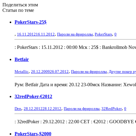
Поделиться этим
Cтатьи по теме
PokerStars-25$
,
,
,
16.11.2012
16.11.2012
Пароли на фрироллы
,
PokerStars
0
: PokerStars : 15.11.2012 : 00:00 Мск : 25$ : Bankrollmob No
Betfair
,
,
Metallic
20.12.2009
26.07.2012
Пароли на фрироллы
,
Другие покер 
Рум: Betfair Дата и время: 20.12 23-00мск Название: Xewol
32redPoker-€2012
,
,
,
Den
28.12.2012
28.12.2012
Пароли на фрироллы
,
32RedPoker
0
: 32redPoker : 29.12.2012 : 22:00 CET : €2012 : GOODBYE 
PokerStars-$2000