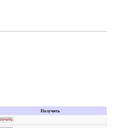
Получить