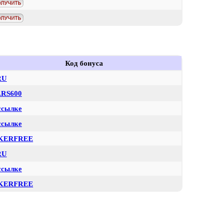
Код бонуса
RU
ARS600
ссылке
ссылке
KERFREE
RU
ссылке
KERFREE