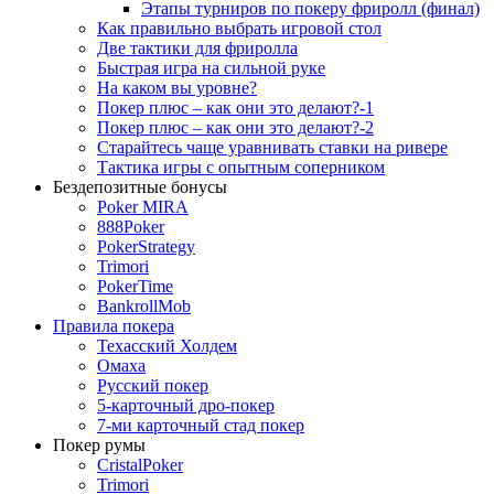
Этапы турниров по покеру фриролл (финал)
Как правильно выбрать игровой стол
Две тактики для фриролла
Быстрая игра на сильной руке
На каком вы уровне?
Покер плюс – как они это делают?-1
Покер плюс – как они это делают?-2
Старайтесь чаще уравнивать ставки на ривере
Тактика игры с опытным соперником
Бездепозитные бонусы
Poker MIRA
888Poker
PokerStrategy
Trimori
PokerTime
BankrollMob
Правила покера
Техасский Холдем
Омаха
Русский покер
5-карточный дро-покер
7-ми карточный стад покер
Покер румы
CristalPoker
Trimori