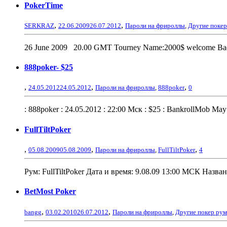
PokerTime
,
,
SERKRAZ
22.06.2009
26.07.2012
Пароли на фрироллы
,
Другие поке
26 June 2009 20.00 GMT Tourney Name:2000$ welcome Back
888poker- $25
,
,
,
24.05.2012
24.05.2012
Пароли на фрироллы
,
888poker
0
: 888poker : 24.05.2012 : 22:00 Мск : $25 : BankrollMob May
FullTiltPoker
,
,
,
05.08.2009
05.08.2009
Пароли на фрироллы
,
FullTiltPoker
4
Рум: FullTiltPoker Дата и время: 9.08.09 13:00 МСК Назва
BetMost Poker
,
,
bangg
03.02.2010
26.07.2012
Пароли на фрироллы
,
Другие покер ру