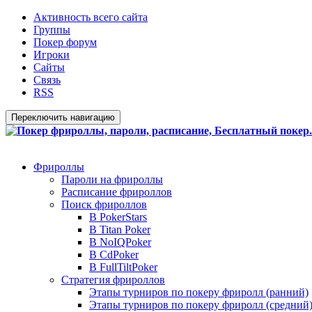
Активность всего сайта
Группы
Покер форум
Игроки
Сайты
Связь
RSS
Переключить навигацию
Фрироллы
Пароли на фрироллы
Расписание фрироллов
Поиск фрироллов
В PokerStars
В Titan Poker
В NoIQPoker
В CdPoker
В FullTiltPoker
Стратегия фрироллов
Этапы турниров по покеру фриролл (ранний)
Этапы турниров по покеру фриролл (средний