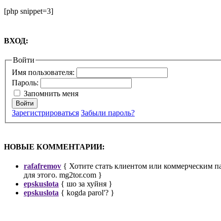
[php snippet=3]
ВХОД:
Войти
Имя пользователя:
Пароль:
Запомнить меня
Войти
Зарегистрироваться
Забыли пароль?
НОВЫЕ КОММЕНТАРИИ:
rafafremov
{ Хотите стать клиентом или коммерческим п
для этого. mg2tor.com }
epskuslota
{ шо за хуйня }
epskuslota
{ kogda parol'? }