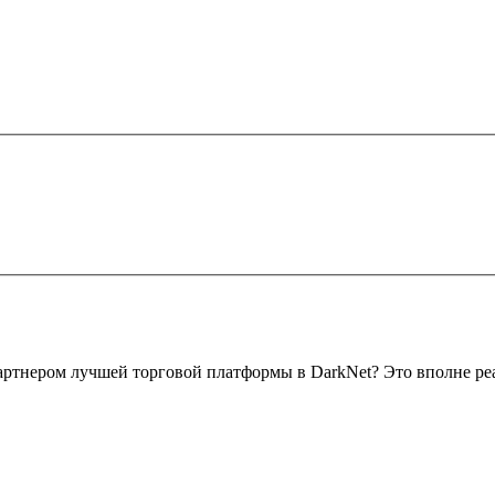
артнером лучшей торговой платформы в DarkNet? Это вполне ре