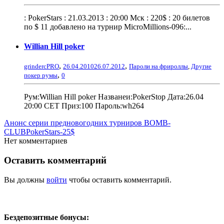
: PokerStars : 21.03.2013 : 20:00 Мск : 220$ : 20 билетов
по $ 11 добавлено на турнир MicroMillions-096:...
Willian Hill poker
,
,
grindercPRO
26.04.2010
26.07.2012
Пароли на фрироллы
,
Другие
,
покер румы
0
Рум:Willian Hill poker Названеи:PokerStop Дата:26.04
20:00 CET Приз:100 Пароль:wh264
Анонс серии предновогодних турниров BOMB-
CLUB
PokerStars-25$
Нет комментариев
Оставить комментарий
Вы должны
войти
чтобы оставить комментарий.
Бездепозитные бонусы: