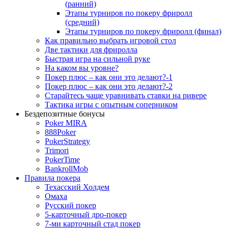
(ранний)
Этапы турниров по покеру фриролл
(средний)
Этапы турниров по покеру фриролл (финал)
Как правильно выбрать игровой стол
Две тактики для фриролла
Быстрая игра на сильной руке
На каком вы уровне?
Покер плюс – как они это делают?-1
Покер плюс – как они это делают?-2
Старайтесь чаще уравнивать ставки на ривере
Тактика игры с опытным соперником
Бездепозитные бонусы
Poker MIRA
888Poker
PokerStrategy
Trimori
PokerTime
BankrollMob
Правила покера
Техасский Холдем
Омаха
Русский покер
5-карточный дро-покер
7-ми карточный стад покер