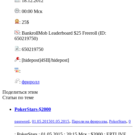
: 18.12.2012
: 00:00 Мск
: 25$
: BankrollMob Leaderboard $25 Freeroll (ID:
650219750)
: 650219750
: [hidepost]4SII[/hidepost]
:
:
фриролл
Поделиться этим
Cтатьи по теме
PokerStars-$2000
,
,
,
password
01.05.2015
01.05.2015
Пароли на фрироллы
,
PokerStars
0
: PokerStars : 01.05.2015 : 20:15 Мск : $2000 : EPTLIVE