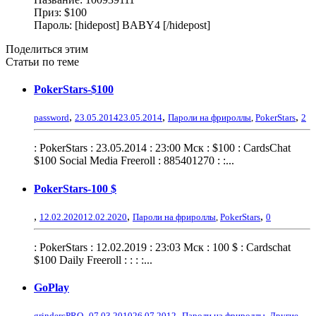
Приз: $100
Пароль: [hidepost] BABY4 [/hidepost]
Поделиться этим
Cтатьи по теме
PokerStars-$100
,
,
,
password
23.05.2014
23.05.2014
Пароли на фрироллы
,
PokerStars
2
: PokerStars : 23.05.2014 : 23:00 Мск : $100 : CardsChat
$100 Social Media Freeroll : 885401270 : :...
PokerStars-100 $
,
,
,
12.02.2020
12.02.2020
Пароли на фрироллы
,
PokerStars
0
: PokerStars : 12.02.2019 : 23:03 Мск : 100 $ : Cardschat
$100 Daily Freeroll : : : :...
GoPlay
,
,
grindercPRO
07.03.2010
26.07.2012
Пароли на фрироллы
,
Другие