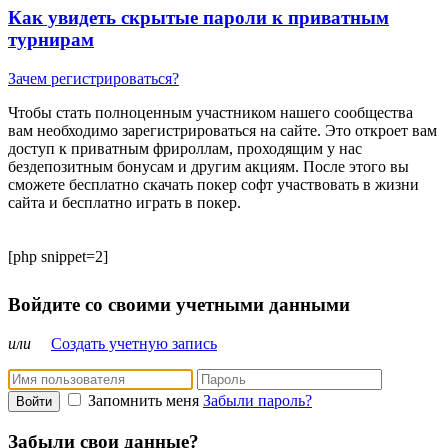
Как увидеть скрытые пароли к приватным
турнирам
Зачем регистрироваться?
Чтобы стать полноценным участником нашего сообщества
вам необходимо зарегистрироваться на сайте. Это откроет вам
доступ к приватным фрироллам, проходящим у нас
бездепозитным бонусам и другим акциям. После этого вы
сможете бесплатно скачать покер софт участвовать в жизни
сайта и бесплатно играть в покер.
[php snippet=2]
Войдите со своими учетными данными
или
Создать учетную запись
Запомнить меня
Забыли пароль?
Войти
Забыли свои данные?