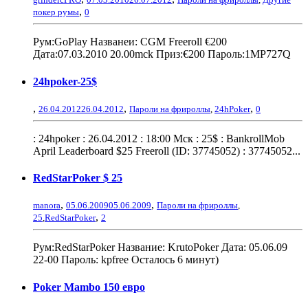
,
покер румы
0
Рум:GoPlay Названеи: CGM Freeroll €200
Дата:07.03.2010 20.00mck Приз:€200 Пароль:1MP727Q
24hpoker-25$
,
,
,
26.04.2012
26.04.2012
Пароли на фрироллы
,
24hPoker
0
: 24hpoker : 26.04.2012 : 18:00 Мск : 25$ : BankrollMob
April Leaderboard $25 Freeroll (ID: 37745052) : 37745052...
RedStarPoker $ 25
,
,
manora
05.06.2009
05.06.2009
Пароли на фрироллы
,
,
25
,
RedStarPoker
2
Рум:RedStarPoker Название: KrutoPoker Дата: 05.06.09
22-00 Пароль: kpfree Осталось 6 минут)
Poker Mambo 150 евро