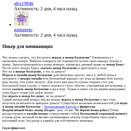
alex1984ti
Активность: 2 дня, 4 часа назад
gatinpreto
Активность: 2 дня, 4 часа назад
Покер для начинающих
Что нужно сделать, что бы начать
играть в покер бесплатно
? Ознакомиться с
правилами покера. Выбрать покеррум где планируете начать свою карьеру игрока в
покер. Зарегистрироваться в покер комнате, указав код дающий право на
покер бонус
.
После этого можно будет,
скачать покер бесплатно
и приступить к игре.
Что же в
покере бесплатно
, а что за деньги?
Играть в онлайн покер бесплатно
действительно просто, как и у любой игры в
интернете у
покера онлайн
есть бесплатный вариант, это игра на фишки (free money,
play money, free poker money). Для этого вам просто нужно открыть счет для
бесплатной игры в руме, у такого игрового счета, обычно, упрощенная регистрация, а
потом
скачать покер бесплатно
и вы в игре. Только в таком случае вашим выигрышем
тоже будут только free poker money.
Как
играть в покер без денег
, но на деньги?
Самый интересный вопрос как же можно
играть в покер бесплатно
и при этом
получить возможность выиграть деньги? Существует несколько возможностей для
игры
в покер онлайн бесплатно
–
бездепозитные бонусы
и
фрироллы
.
Бездепозитный бонус покер
(
бездеп
- разг. от анг.
No deposit bonus poker
) Очень
распространен в
онлайн покере
и представляет собой
бесплатный стартовый капитал
в покер руме, который позволяет начинающему игроку попробовать свои силы в
настоящей игре, без риска и ущерба для собственного кошелька.
Faq по фрироллам: