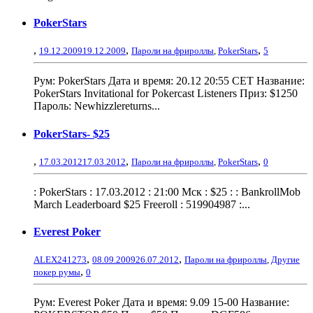
PokerStars
,
,
,
19.12.2009
19.12.2009
Пароли на фрироллы
,
PokerStars
5
Рум: PokerStars Дата и время: 20.12 20:55 CET Название:
PokerStars Invitational for Pokercast Listeners Приз: $1250
Пароль: Newhizzlereturns...
PokerStars- $25
,
,
,
17.03.2012
17.03.2012
Пароли на фрироллы
,
PokerStars
0
: PokerStars : 17.03.2012 : 21:00 Мск : $25 : : BankrollMob
March Leaderboard $25 Freeroll : 519904987 :...
Everest Poker
,
,
ALEX241273
08.09.2009
26.07.2012
Пароли на фрироллы
,
Другие
,
покер румы
0
Рум: Everest Poker Дата и время: 9.09 15-00 Название: