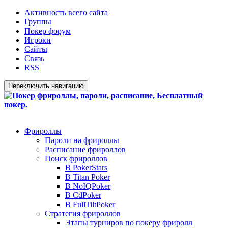
Активность всего сайта
Группы
Покер форум
Игроки
Сайты
Связь
RSS
Переключить навигацию
Фрироллы
Пароли на фрироллы
Расписание фрироллов
Поиск фрироллов
В PokerStars
В Titan Poker
В NoIQPoker
В CdPoker
В FullTiltPoker
Стратегия фрироллов
Этапы турниров по покеру фриролл