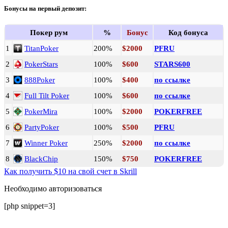
Бонусы на первый депозит:
Покер рум
%
Бонус
Код бонуса
1
TitanPoker
200%
$2000
PFRU
2
PokerStars
100%
$600
STARS600
3
888Poker
100%
$400
по ссылке
4
Full Tilt Poker
100%
$600
по ссылке
5
PokerMira
100%
$2000
POKERFREE
6
PartyPoker
100%
$500
PFRU
7
Winner Poker
250%
$2000
по ссылке
8
BlackChip
150%
$750
POKERFREE
Как получить $10 на свой счет в Skrill
Необходимо авторизоваться
[php snippet=3]