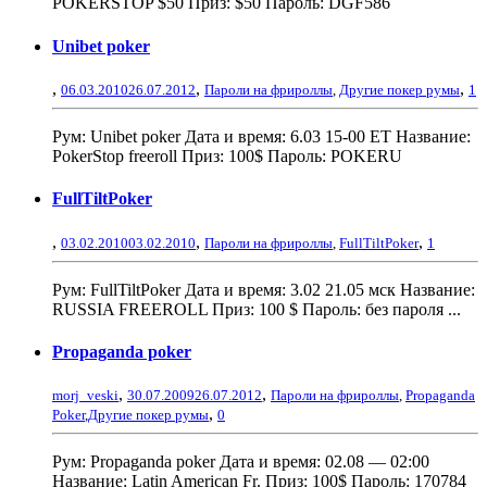
POKERSTOP $50 Приз: $50 Пароль: DGF586
Unibet poker
,
,
,
06.03.2010
26.07.2012
Пароли на фрироллы
,
Другие покер румы
1
Рум: Unibet poker Дата и время: 6.03 15-00 ET Название:
PokerStop freeroll Приз: 100$ Пароль: POKERU
FullTiltPoker
,
,
,
03.02.2010
03.02.2010
Пароли на фрироллы
,
FullTiltPoker
1
Рум: FullTiltPoker Дата и время: 3.02 21.05 мск Название:
RUSSIA FREEROLL Приз: 100 $ Пароль: без пароля ...
Propaganda poker
,
,
morj_veski
30.07.2009
26.07.2012
Пароли на фрироллы
,
Propaganda
,
Poker
,
Другие покер румы
0
Рум: Propaganda poker Дата и время: 02.08 — 02:00
Название: Latin American Fr. Приз: 100$ Пароль: 170784