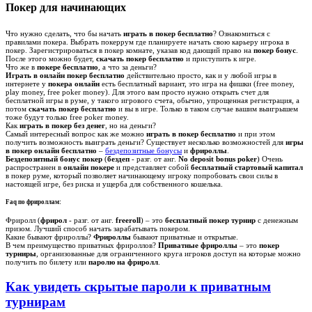
Покер для начинающих
Что нужно сделать, что бы начать
играть в покер бесплатно
? Ознакомиться с
правилами покера. Выбрать покеррум где планируете начать свою карьеру игрока в
покер. Зарегистрироваться в покер комнате, указав код дающий право на
покер бонус
.
После этого можно будет,
скачать покер бесплатно
и приступить к игре.
Что же в
покере бесплатно
, а что за деньги?
Играть в онлайн покер бесплатно
действительно просто, как и у любой игры в
интернете у
покера онлайн
есть бесплатный вариант, это игра на фишки (free money,
play money, free poker money). Для этого вам просто нужно открыть счет для
бесплатной игры в руме, у такого игрового счета, обычно, упрощенная регистрация, а
потом
скачать покер бесплатно
и вы в игре. Только в таком случае вашим выигрышем
тоже будут только free poker money.
Как
играть в покер без денег
, но на деньги?
Самый интересный вопрос как же можно
играть в покер бесплатно
и при этом
получить возможность выиграть деньги? Существует несколько возможностей для
игры
в покер онлайн бесплатно
–
бездепозитные бонусы
и
фрироллы
.
Бездепозитный бонус покер
(
бездеп
- разг. от анг.
No deposit bonus poker
) Очень
распространен в
онлайн покере
и представляет собой
бесплатный стартовый капитал
в покер руме, который позволяет начинающему игроку попробовать свои силы в
настоящей игре, без риска и ущерба для собственного кошелька.
Faq по фрироллам:
Фриролл (
фрирол
- разг. от анг.
freeroll
) – это
бесплатный покер турнир
с денежным
призом. Лучший способ начать зарабатывать покером.
Какие бывают фрироллы?
Фрироллы
бывают приватные и открытые.
В чем преимущество приватных фрироллов?
Приватные фрироллы
– это
покер
турниры
, организованные для ограниченного круга игроков доступ на которые можно
получить по билету или
паролю на фриролл
.
Как увидеть скрытые пароли к приватным
турнирам