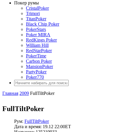
Покер румы
CristalPoker
Trimori
TitanPoker
Black Chip Poker
PokerStars
Poker MIRA
RedKings Poker
William Hill
RedStarPoker
PokerTime
Carbon Poker
MansionPoker
PartyPoker
Poker770
Главная
2009
FullTiltPoker
FullTiltPoker
Рум:
FullTiltPoker
Дата и время: 19.12 22:00ET
Название: 125219933