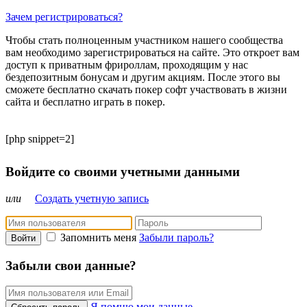
Зачем регистрироваться?
Чтобы стать полноценным участником нашего сообщества
вам необходимо зарегистрироваться на сайте. Это откроет вам
доступ к приватным фрироллам, проходящим у нас
бездепозитным бонусам и другим акциям. После этого вы
сможете бесплатно скачать покер софт участвовать в жизни
сайта и бесплатно играть в покер.
[php snippet=2]
Войдите со своими учетными данными
или
Создать учетную запись
Запомнить меня
Забыли пароль?
Войти
Забыли свои данные?
Я помню мои данные