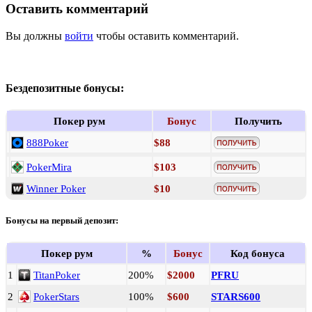
Оставить комментарий
Вы должны
войти
чтобы оставить комментарий.
Бездепозитные бонусы:
Покер рум
Бонус
Получить
888Poker
$88
PokerMira
$103
Winner Poker
$10
Бонусы на первый депозит:
Покер рум
%
Бонус
Код бонуса
1
TitanPoker
200%
$2000
PFRU
2
PokerStars
100%
$600
STARS600