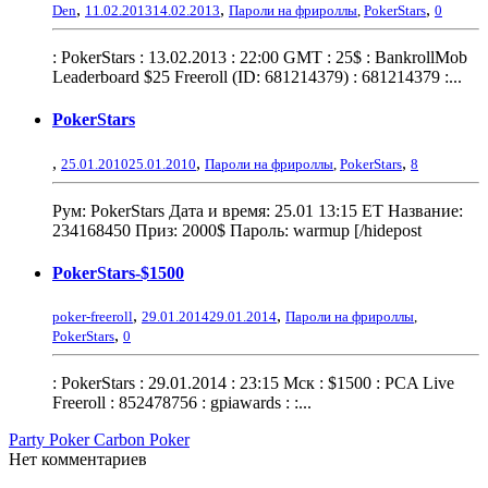
,
,
,
Den
11.02.2013
14.02.2013
Пароли на фрироллы
,
PokerStars
0
: PokerStars : 13.02.2013 : 22:00 GMT : 25$ : BankrollMob
Leaderboard $25 Freeroll (ID: 681214379) : 681214379 :...
PokerStars
,
,
,
25.01.2010
25.01.2010
Пароли на фрироллы
,
PokerStars
8
Рум: PokerStars Дата и время: 25.01 13:15 ET Название:
234168450 Приз: 2000$ Пароль: warmup [/hidepost
PokerStars-$1500
,
,
poker-freeroll
29.01.2014
29.01.2014
Пароли на фрироллы
,
,
PokerStars
0
: PokerStars : 29.01.2014 : 23:15 Мск : $1500 : PCA Live
Freeroll : 852478756 : gpiawards : :...
Party Poker
Carbon Poker
Нет комментариев