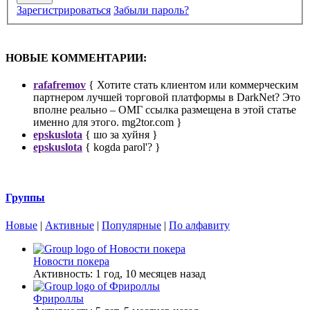
Зарегистрироваться
Забыли пароль?
НОВЫЕ КОММЕНТАРИИ:
rafafremov
{ Хотите стать клиентом или коммерческим
партнером лучшей торговой платформы в DarkNet? Это
вполне реально – ОМГ ссылка размещена в этой статье
именно для этого. mg2tor.com }
epskuslota
{ шо за хуйня }
epskuslota
{ kogda parol'? }
Группы
Новые
|
Активные
|
Популярные
|
По алфавиту
Новости покера
Активность: 1 год, 10 месяцев назад
Фрироллы