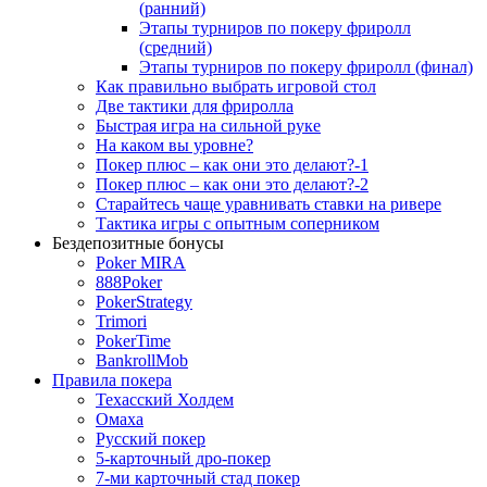
(ранний)
Этапы турниров по покеру фриролл
(средний)
Этапы турниров по покеру фриролл (финал)
Как правильно выбрать игровой стол
Две тактики для фриролла
Быстрая игра на сильной руке
На каком вы уровне?
Покер плюс – как они это делают?-1
Покер плюс – как они это делают?-2
Старайтесь чаще уравнивать ставки на ривере
Тактика игры с опытным соперником
Бездепозитные бонусы
Poker MIRA
888Poker
PokerStrategy
Trimori
PokerTime
BankrollMob
Правила покера
Техасский Холдем
Омаха
Русский покер
5-карточный дро-покер
7-ми карточный стад покер