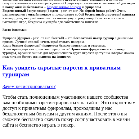
получить возможность выиграть деньги? Существует несколько возможностей для
игры
в покер онлайн бесплатно
–
бездепозитные бонусы
и
фрироллы
.
Бездепозитный бонус покер
(
бездеп
- разг. от анг.
No deposit bonus poker
) Очень
распространен в
онлайн покере
и представляет собой
бесплатный стартовый капитал
в покер руме, который позволяет начинающему игроку попробовать свои силы в
настоящей игре, без риска и ущерба для собственного кошелька.
Faq по фрироллам:
Фриролл (
фрирол
- разг. от анг.
freeroll
) – это
бесплатный покер турнир
с денежным
призом. Лучший способ начать зарабатывать покером.
Какие бывают фрироллы?
Фрироллы
бывают приватные и открытые.
В чем преимущество приватных фрироллов?
Приватные фрироллы
– это
покер
турниры
, организованные для ограниченного круга игроков доступ на которые можно
получить по билету или
паролю на фриролл
.
Как увидеть скрытые пароли к приватным
турнирам
Зачем регистрироваться?
Чтобы стать полноценным участником нашего сообщества
вам необходимо зарегистрироваться на сайте. Это откроет вам
доступ к приватным фрироллам, проходящим у нас
бездепозитным бонусам и другим акциям. После этого вы
сможете бесплатно скачать покер софт участвовать в жизни
сайта и бесплатно играть в покер.