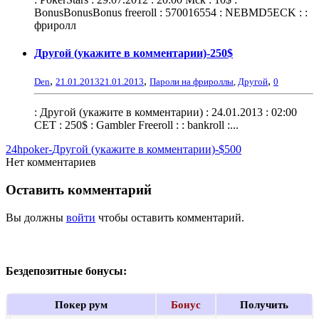
BonusBonusBonus freeroll : 570016554 : NEBMD5ECK : :
фриролл
Другой (укажите в комментарии)-250$
,
,
,
Den
21.01.2013
21.01.2013
Пароли на фрироллы
,
Другой
0
: Другой (укажите в комментарии) : 24.01.2013 : 02:00
CET : 250$ : Gambler Freeroll : : bankroll :...
24hpoker-
Другой (укажите в комментарии)-$500
Нет комментариев
Оставить комментарий
Вы должны
войти
чтобы оставить комментарий.
Бездепозитные бонусы:
Покер рум
Бонус
Получить