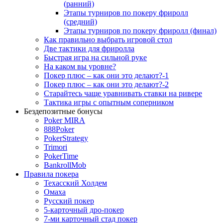
(ранний)
Этапы турниров по покеру фриролл
(средний)
Этапы турниров по покеру фриролл (финал)
Как правильно выбрать игровой стол
Две тактики для фриролла
Быстрая игра на сильной руке
На каком вы уровне?
Покер плюс – как они это делают?-1
Покер плюс – как они это делают?-2
Старайтесь чаще уравнивать ставки на ривере
Тактика игры с опытным соперником
Бездепозитные бонусы
Poker MIRA
888Poker
PokerStrategy
Trimori
PokerTime
BankrollMob
Правила покера
Техасский Холдем
Омаха
Русский покер
5-карточный дро-покер
7-ми карточный стад покер