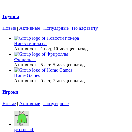
Группы
Новые
|
Активные
|
Популярные
|
По алфавиту
Новости покера
Активность: 1 год, 10 месяцев назад
Фрироллы
Активность: 5 лет, 5 месяцев назад
Home Games
Активность: 5 лет, 7 месяцев назад
Игроки
Новые
|
Активные
|
Популярные
jasonontob