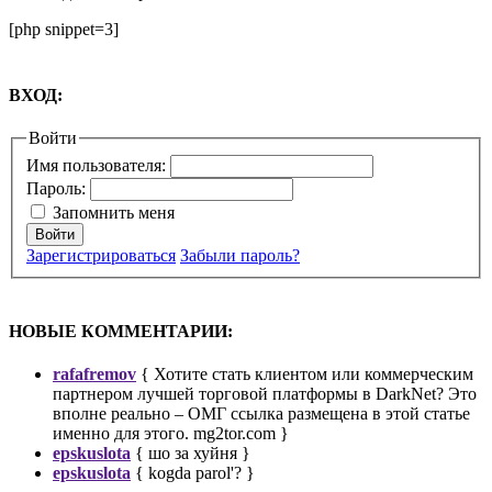
[php snippet=3]
ВХОД:
Войти
Имя пользователя:
Пароль:
Запомнить меня
Войти
Зарегистрироваться
Забыли пароль?
НОВЫЕ КОММЕНТАРИИ:
rafafremov
{ Хотите стать клиентом или коммерческим
партнером лучшей торговой платформы в DarkNet? Это
вполне реально – ОМГ ссылка размещена в этой статье
именно для этого. mg2tor.com }
epskuslota
{ шо за хуйня }
epskuslota
{ kogda parol'? }