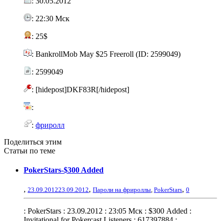
: 30.05.2012
: 22:30 Мск
: 25$
: BankrollMob May $25 Freeroll (ID: 2599049)
: 2599049
: [hidepost]DKF83R[/hidepost]
:
:
фриролл
Поделиться этим
Cтатьи по теме
PokerStars-$300 Added
,
,
,
23.09.2012
23.09.2012
Пароли на фрироллы
,
PokerStars
0
: PokerStars : 23.09.2012 : 23:05 Мск : $300 Added :
Invitational for Pokercast Listeners : 617397884 : ...