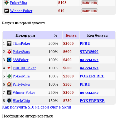
PokerMira
$103
Winner Poker
$10
Бонусы на первый депозит:
Покер рум
%
Бонус
Код бонуса
1
TitanPoker
200%
$2000
PFRU
2
PokerStars
100%
$600
STARS600
3
888Poker
100%
$400
по ссылке
4
Full Tilt Poker
100%
$600
по ссылке
5
PokerMira
100%
$2000
POKERFREE
6
PartyPoker
100%
$500
PFRU
7
Winner Poker
250%
$2000
по ссылке
8
BlackChip
150%
$750
POKERFREE
Как получить $10 на свой счет в Skrill
Необходимо авторизоваться