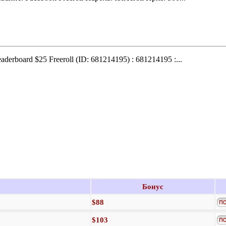
aderboard $25 Freeroll (ID: 681214195) : 681214195 :...
Бонус
$88
$103