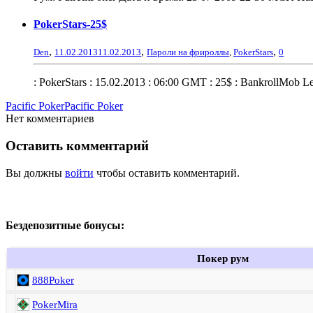
PokerStars-25$
,
,
,
Den
11.02.2013
11.02.2013
Пароли на фрироллы
,
PokerStars
0
: PokerStars : 15.02.2013 : 06:00 GMT : 25$ : BankrollMob Le
Pacific Poker
Pacific Poker
Нет комментариев
Оставить комментарий
Вы должны
войти
чтобы оставить комментарий.
Бездепозитные бонусы:
Покер рум
888Poker
PokerMira