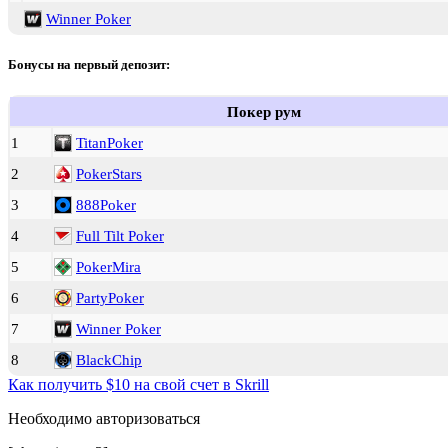
Winner Poker
Бонусы на первый депозит:
Покер рум
1
TitanPoker
2
PokerStars
3
888Poker
4
Full Tilt Poker
5
PokerMira
6
PartyPoker
7
Winner Poker
8
BlackChip
Как получить $10 на свой счет в Skrill
Необходимо авторизоваться