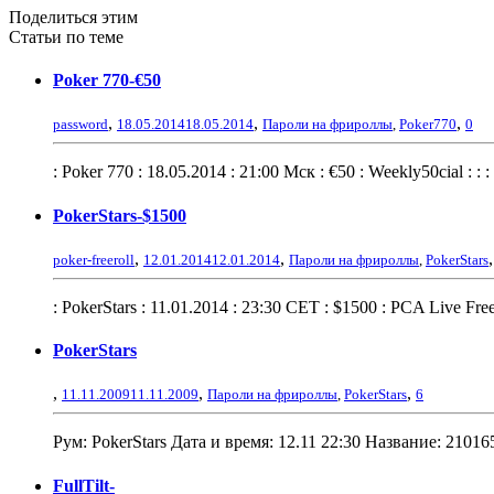
Поделиться этим
Cтатьи по теме
Poker 770-€50
,
,
,
password
18.05.2014
18.05.2014
Пароли на фрироллы
,
Poker770
0
: Poker 770 : 18.05.2014 : 21:00 Мск : €50 : Weekly50cial : : 
PokerStars-$1500
,
,
poker-freeroll
12.01.2014
12.01.2014
Пароли на фрироллы
,
PokerStars
: PokerStars : 11.01.2014 : 23:30 CET : $1500 : PCA Live Freero
PokerStars
,
,
,
11.11.2009
11.11.2009
Пароли на фрироллы
,
PokerStars
6
Рум: PokerStars Дата и время: 12.11 22:30 Название: 2101
FullTilt-