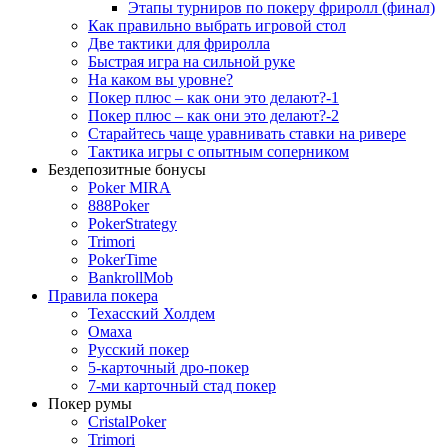
Этапы турниров по покеру фриролл (финал)
Как правильно выбрать игровой стол
Две тактики для фриролла
Быстрая игра на сильной руке
На каком вы уровне?
Покер плюс – как они это делают?-1
Покер плюс – как они это делают?-2
Старайтесь чаще уравнивать ставки на ривере
Тактика игры с опытным соперником
Бездепозитные бонусы
Poker MIRA
888Poker
PokerStrategy
Trimori
PokerTime
BankrollMob
Правила покера
Техасский Холдем
Омаха
Русский покер
5-карточный дро-покер
7-ми карточный стад покер
Покер румы
CristalPoker
Trimori