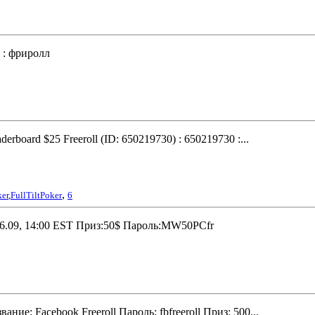
 : : фриролл
derboard $25 Freeroll (ID: 650219730) : 650219730 :...
,
ker
,
FullTiltPoker
6
4.06.09, 14:00 EST Приз:50$ Пароль:MW50PCfr
ание: Facebook Freeroll Пароль: fbfreeroll Приз: 500...