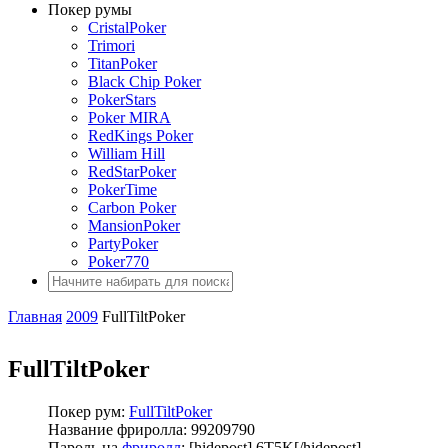
Покер румы
CristalPoker
Trimori
TitanPoker
Black Chip Poker
PokerStars
Poker MIRA
RedKings Poker
William Hill
RedStarPoker
PokerTime
Carbon Poker
MansionPoker
PartyPoker
Poker770
Главная
2009
FullTiltPoker
FullTiltPoker
Покер рум:
FullTiltPoker
Название фриролла: 99209790
Пароль на
фриролл
: [hidepost] 6T5K[/hidepost]