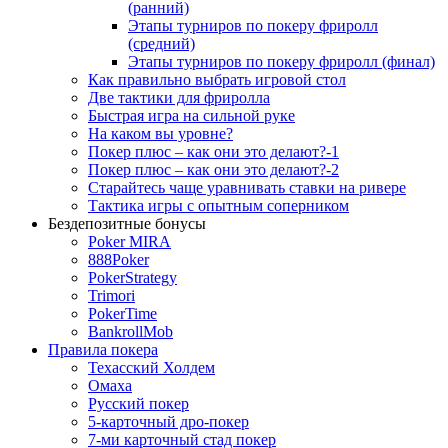
(ранний)
Этапы турниров по покеру фриролл
(средний)
Этапы турниров по покеру фриролл (финал)
Как правильно выбрать игровой стол
Две тактики для фриролла
Быстрая игра на сильной руке
На каком вы уровне?
Покер плюс – как они это делают?-1
Покер плюс – как они это делают?-2
Старайтесь чаще уравнивать ставки на ривере
Тактика игры с опытным соперником
Бездепозитные бонусы
Poker MIRA
888Poker
PokerStrategy
Trimori
PokerTime
BankrollMob
Правила покера
Техасский Холдем
Омаха
Русский покер
5-карточный дро-покер
7-ми карточный стад покер