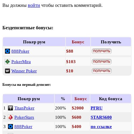
Вы должны
войти
чтобы оставить комментарий.
Бездепозитные бонусы:
Покер рум
Бонус
Получить
888Poker
$88
PokerMira
$103
Winner Poker
$10
Бонусы на первый депозит:
Покер рум
%
Бонус
Код бонуса
1
TitanPoker
200%
$2000
PFRU
2
PokerStars
100%
$600
STARS600
3
888Poker
100%
$400
по ссылке