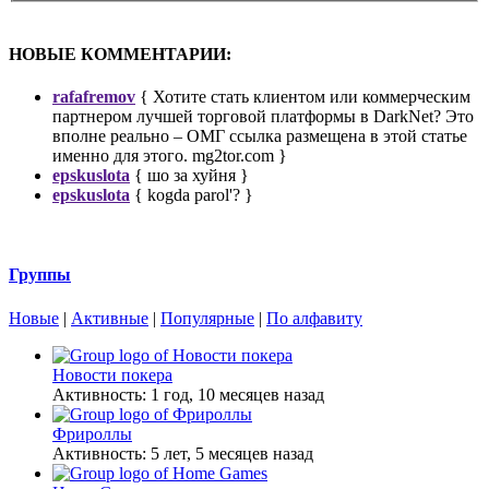
НОВЫЕ КОММЕНТАРИИ:
rafafremov
{ Хотите стать клиентом или коммерческим
партнером лучшей торговой платформы в DarkNet? Это
вполне реально – ОМГ ссылка размещена в этой статье
именно для этого. mg2tor.com }
epskuslota
{ шо за хуйня }
epskuslota
{ kogda parol'? }
Группы
Новые
|
Активные
|
Популярные
|
По алфавиту
Новости покера
Активность: 1 год, 10 месяцев назад
Фрироллы
Активность: 5 лет, 5 месяцев назад