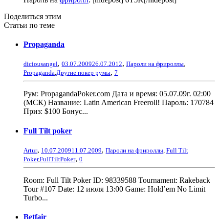
Поделиться этим
Cтатьи по теме
Propaganda
,
,
diciousangel
03.07.2009
26.07.2012
Пароли на фрироллы
,
,
Propaganda
,
Другие покер румы
7
Рум: PropagandaPoker.com Дата и время: 05.07.09г. 02:00
(МСК) Название: Latin American Freeroll! Пароль: 170784
Приз: $100 Бонус...
Full Tilt poker
,
,
Artur
10.07.2009
11.07.2009
Пароли на фрироллы
,
Full Tilt
,
Poker
,
FullTiltPoker
0
Room: Full Tilt Poker ID: 98339588 Tournament: Rakeback
Tour #107 Date: 12 июля 13:00 Game: Hold’em No Limit
Turbo...
Betfair