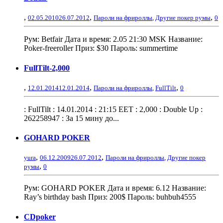
,
,
,
02.05.2010
26.07.2012
Пароли на фрироллы
,
Другие покер румы
0
Рум: Betfair Дата и время: 2.05 21:30 MSK Название:
Poker-freeroller Приз: $30 Пароль: summertime
FullTilt-2,000
,
,
,
12.01.2014
12.01.2014
Пароли на фрироллы
,
FullTilt
0
: FullTilt : 14.01.2014 : 21:15 EET : 2,000 : Double Up :
262258947 : За 15 мину до...
GOHARD POKER
,
,
yura
06.12.2009
26.07.2012
Пароли на фрироллы
,
Другие покер
,
румы
0
Рум: GOHARD POKER Дата и время: 6.12 Название:
Ray’s birthday bash Приз: 200$ Пароль: buhbuh4555
CDpoker