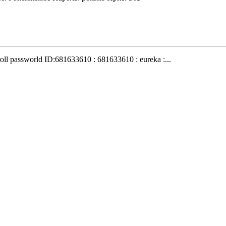
oll passworld ID:681633610 : 681633610 : eureka :...