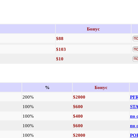
Бонус
$88
$103
$10
%
Бонус
200%
$2000
PF
100%
$600
ST
100%
$400
по 
100%
$600
по 
100%
$2000
PO