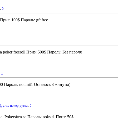
,
0
Приз: 100$ Пароль: gfnfree
 poker freeroll Приз: 500$ Пароль: Без пароля
,
0
00 Пароль: nolimit1 Осталось 3 минуты)
,
Другие покер румы
0
: Pokersiten.se Пароль: poksit1 Приз: 50$