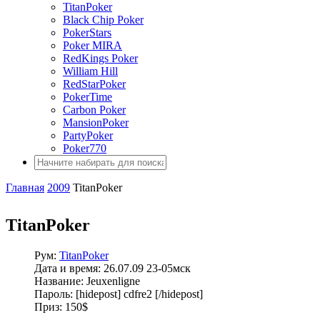
TitanPoker
Black Chip Poker
PokerStars
Poker MIRA
RedKings Poker
William Hill
RedStarPoker
PokerTime
Carbon Poker
MansionPoker
PartyPoker
Poker770
Главная
2009
TitanPoker
TitanPoker
Рум:
TitanPoker
Дата и время: 26.07.09 23-05мск
Название: Jeuxenligne
Пароль: [hidepost] cdfre2 [/hidepost]
Приз: 150$