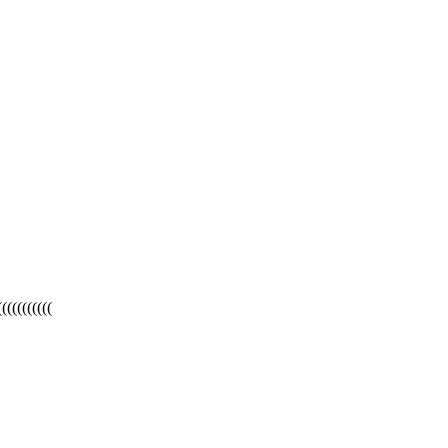
(((((((((