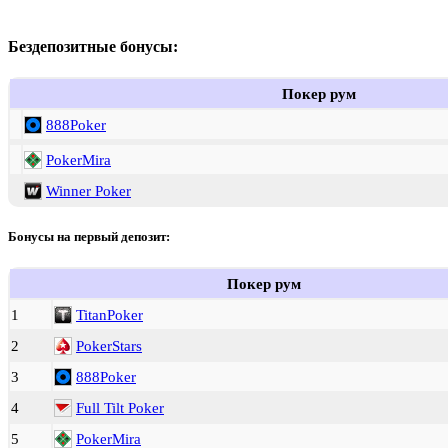
Бездепозитные бонусы:
Покер рум
888Poker
PokerMira
Winner Poker
Бонусы на первый депозит:
Покер рум
1
TitanPoker
2
PokerStars
3
888Poker
4
Full Tilt Poker
5
PokerMira