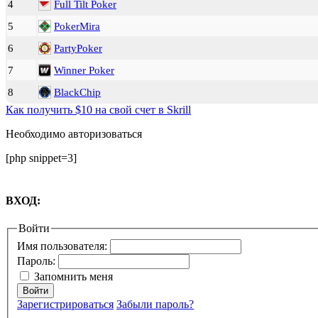
4
Full Tilt Poker
5
PokerMira
6
PartyPoker
7
Winner Poker
8
BlackChip
Как получить $10 на свой счет в Skrill
Необходимо авторизоваться
[php snippet=3]
ВХОД:
Войти
Имя пользователя:
Пароль:
Запомнить меня
Войти
Зарегистрироваться
Забыли пароль?