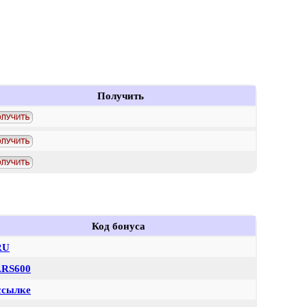
Получить
Код бонуса
RU
ARS600
ссылке