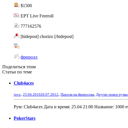
: $1500
: EPT Live Freeroll
: 777162576
: [hidepost] chorizo [/hidepost]
:
:
фриролл
Поделиться этим
Cтатьи по теме
Club4aces
,
,
juve
25.04.2010
26.07.2012
Пароли на фрироллы
,
Другие покер румы
Рум: Club4aces Дата и время: 25.04 21:00 Название: 1000 eu
PokerStars