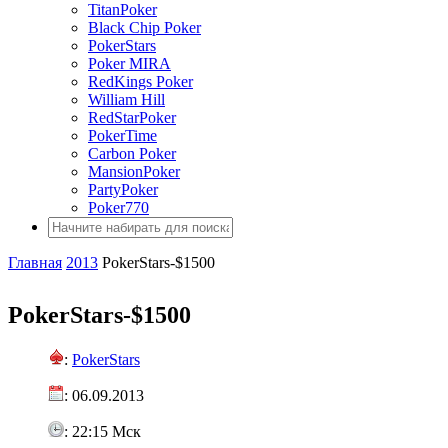
TitanPoker
Black Chip Poker
PokerStars
Poker MIRA
RedKings Poker
William Hill
RedStarPoker
PokerTime
Carbon Poker
MansionPoker
PartyPoker
Poker770
Главная
2013
PokerStars-$1500
PokerStars-$1500
:
PokerStars
: 06.09.2013
: 22:15 Мск