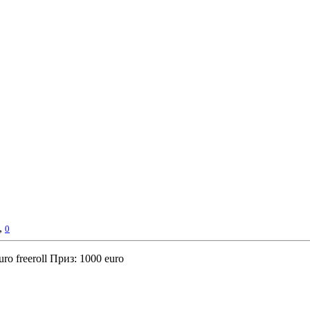
,
0
ro freeroll Приз: 1000 euro