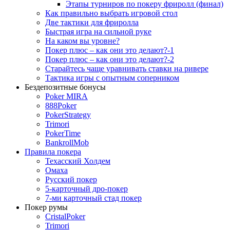
Этапы турниров по покеру фриролл (финал)
Как правильно выбрать игровой стол
Две тактики для фриролла
Быстрая игра на сильной руке
На каком вы уровне?
Покер плюс – как они это делают?-1
Покер плюс – как они это делают?-2
Старайтесь чаще уравнивать ставки на ривере
Тактика игры с опытным соперником
Бездепозитные бонусы
Poker MIRA
888Poker
PokerStrategy
Trimori
PokerTime
BankrollMob
Правила покера
Техасский Холдем
Омаха
Русский покер
5-карточный дро-покер
7-ми карточный стад покер
Покер румы
CristalPoker
Trimori