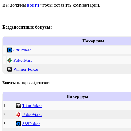
Вы должны
войти
чтобы оставить комментарий.
Бездепозитные бонусы:
Покер рум
888Poker
PokerMira
Winner Poker
Бонусы на первый депозит:
Покер рум
1
TitanPoker
2
PokerStars
3
888Poker