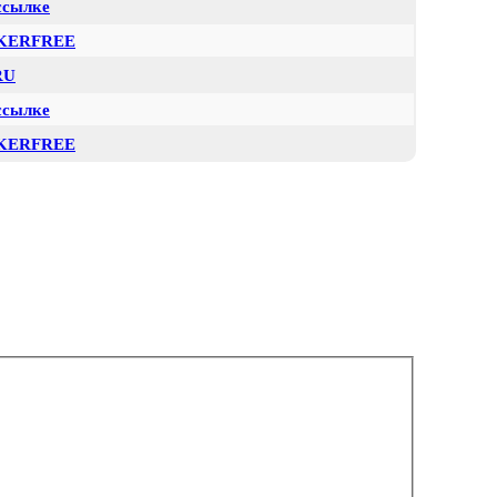
ссылке
KERFREE
RU
ссылке
KERFREE