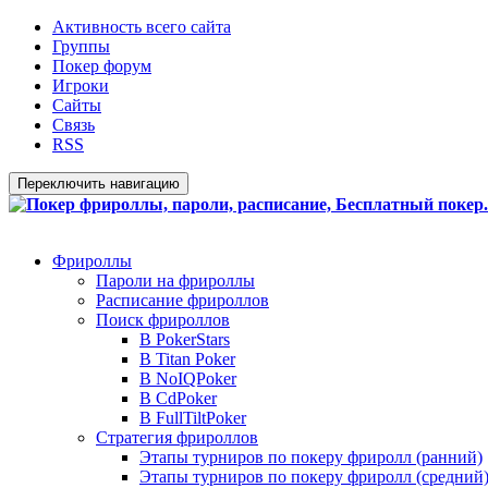
Активность всего сайта
Группы
Покер форум
Игроки
Сайты
Связь
RSS
Переключить навигацию
Фрироллы
Пароли на фрироллы
Расписание фрироллов
Поиск фрироллов
В PokerStars
В Titan Poker
В NoIQPoker
В CdPoker
В FullTiltPoker
Стратегия фрироллов
Этапы турниров по покеру фриролл (ранний)
Этапы турниров по покеру фриролл (средний