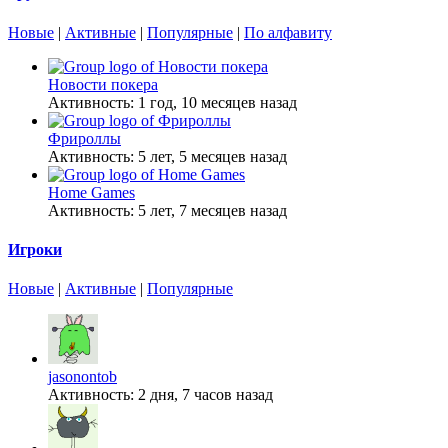
Новые
|
Активные
|
Популярные
|
По алфавиту
Новости покера
Активность: 1 год, 10 месяцев назад
Фрироллы
Активность: 5 лет, 5 месяцев назад
Home Games
Активность: 5 лет, 7 месяцев назад
Игроки
Новые
|
Активные
|
Популярные
jasonontob
Активность: 2 дня, 7 часов назад