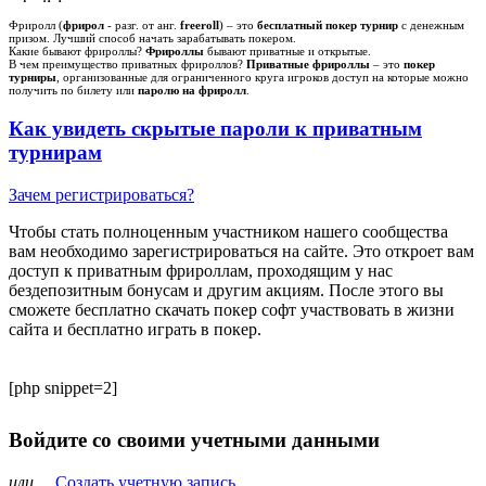
Фриролл (
фрирол
- разг. от анг.
freeroll
) – это
бесплатный покер турнир
с денежным
призом. Лучший способ начать зарабатывать покером.
Какие бывают фрироллы?
Фрироллы
бывают приватные и открытые.
В чем преимущество приватных фрироллов?
Приватные фрироллы
– это
покер
турниры
, организованные для ограниченного круга игроков доступ на которые можно
получить по билету или
паролю на фриролл
.
Как увидеть скрытые пароли к приватным
турнирам
Зачем регистрироваться?
Чтобы стать полноценным участником нашего сообщества
вам необходимо зарегистрироваться на сайте. Это откроет вам
доступ к приватным фрироллам, проходящим у нас
бездепозитным бонусам и другим акциям. После этого вы
сможете бесплатно скачать покер софт участвовать в жизни
сайта и бесплатно играть в покер.
[php snippet=2]
Войдите со своими учетными данными
или
Создать учетную запись