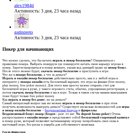
alex1984ti
Активность: 3 дня, 23 часа назад
gatinpreto
Активность: 3 дня, 23 часа назад
Покер для начинающих
Что нужно сделать, что бы начать
играть в покер бесплатно
? Ознакомиться с
правилами покера. Выбрать покеррум где планируете начать свою карьеру игрока в
покер. Зарегистрироваться в покер комнате, указав код дающий право на
покер бонус
.
После этого можно будет,
скачать покер бесплатно
и приступить к игре.
Что же в
покере бесплатно
, а что за деньги?
Играть в онлайн покер бесплатно
действительно просто, как и у любой игры в
интернете у
покера онлайн
есть бесплатный вариант, это игра на фишки (free money,
play money, free poker money). Для этого вам просто нужно открыть счет для
бесплатной игры в руме, у такого игрового счета, обычно, упрощенная регистрация, а
потом
скачать покер бесплатно
и вы в игре. Только в таком случае вашим выигрышем
тоже будут только free poker money.
Как
играть в покер без денег
, но на деньги?
Самый интересный вопрос как же можно
играть в покер бесплатно
и при этом
получить возможность выиграть деньги? Существует несколько возможностей для
игры
в покер онлайн бесплатно
–
бездепозитные бонусы
и
фрироллы
.
Бездепозитный бонус покер
(
бездеп
- разг. от анг.
No deposit bonus poker
) Очень
распространен в
онлайн покере
и представляет собой
бесплатный стартовый капитал
в покер руме, который позволяет начинающему игроку попробовать свои силы в
настоящей игре, без риска и ущерба для собственного кошелька.
Faq по фрироллам: