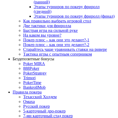
(ранний)
Этапы турниров по покеру фриролл
(средний)
Этапы турниров по покеру фриролл (финал)
Как правильно выбрать игровой стол
Две тактики для фриролла
Быстрая игра на сильной руке
На каком вы уровне?
Покер плюс – как они это делают?-1
Покер плюс – как они это делают?-2
Старайтесь чаще уравнивать ставки на ривере
Тактика игры с опытным соперником
Бездепозитные бонусы
Poker MIRA
888Poker
PokerStrategy
Trimori
PokerTime
BankrollMob
Правила покера
Техасский Холдем
Омаха
Русский покер
5-карточный дро-покер
7-ми карточный стад покер