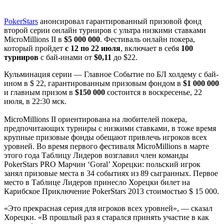
PokerStars
анонсировал гарантированный призовой фонд
второй серии онлайн турниров с ультра низкими ставками
MicroMillions II в
$5 000 000
. Фестиваль онлайн покера,
который пройдет
с 12 по 22 июля
, включает в себя
100
турниров
с бай-инами от
$0,11
до $22.
Кульминация серии — Главное Событие по БЛ холдему с бай-
ином в $ 22, гарантированным призовым фондом в
$1 000 000
и главным призом в
$150 000
состоится в воскресенье, 22
июля, в 22:30 мск.
MicroMillions II ориентирована на любителей покера,
предпочитающих турниры с низкими ставками, в тоже время
крупные призовые фонды обещают привлечь игроков всех
уровней. Во время первого фестиваля MicroMillions в марте
этого года Таблицу Лидеров возглавил член команды
PokerStars PRO Марчин ‘Goral’ Хорецки: польский игрок
занял призовые места в 34 событиях из 89 сыгранных. Первое
место в Таблице Лидеров принесло Хорецки билет на
Карибское Приключение PokerStars 2013 стоимостью $ 15 000.
«Это прекрасная серия для игроков всех уровней», — сказал
Хорецки. «В прошлый раз я старался принять участие в как