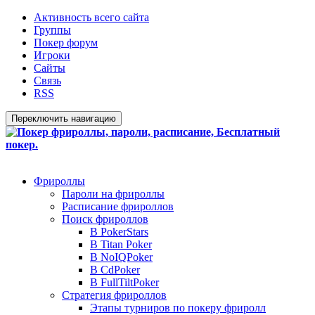
Активность всего сайта
Группы
Покер форум
Игроки
Сайты
Связь
RSS
Переключить навигацию
Фрироллы
Пароли на фрироллы
Расписание фрироллов
Поиск фрироллов
В PokerStars
В Titan Poker
В NoIQPoker
В CdPoker
В FullTiltPoker
Стратегия фрироллов
Этапы турниров по покеру фриролл