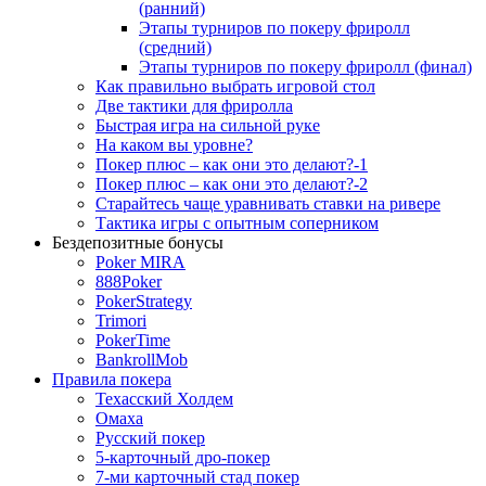
(ранний)
Этапы турниров по покеру фриролл
(средний)
Этапы турниров по покеру фриролл (финал)
Как правильно выбрать игровой стол
Две тактики для фриролла
Быстрая игра на сильной руке
На каком вы уровне?
Покер плюс – как они это делают?-1
Покер плюс – как они это делают?-2
Старайтесь чаще уравнивать ставки на ривере
Тактика игры с опытным соперником
Бездепозитные бонусы
Poker MIRA
888Poker
PokerStrategy
Trimori
PokerTime
BankrollMob
Правила покера
Техасский Холдем
Омаха
Русский покер
5-карточный дро-покер
7-ми карточный стад покер