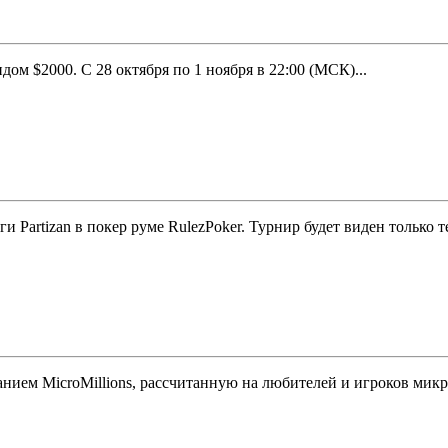
ом $2000. С 28 октября по 1 ноября в 22:00 (МСК)...
 Partizan в покер руме RulezPoker. Турнир будет виден только те
нием MicroMillions, рассчитанную на любителей и игроков микро