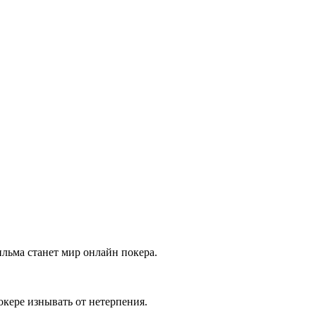
льма станет мир онлайн покера.
окере изнывать от нетерпения.