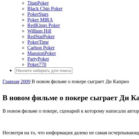
TitanPoker
Black Chip Poker
PokerStars
Poker MIRA
RedKings Poker
William Hill
RedStarPoker
PokerTime
Carbon Poker
MansionPoker
PartyPoker
Poker770
Главная
2009
В новом фильме о покере сыграет Ди Каприо
В новом фильме о покере сыграет Ди К
В новом фильме о покере, сценарий к которому написали авто
Несмотря на то, что информация далеко не самая исчерпывающая