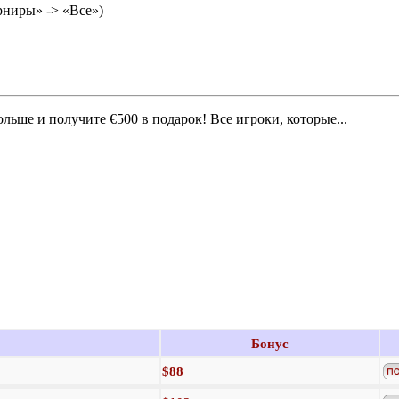
рниры» -> «Все»)
ольше и получите €500 в подарок! Все игроки, которые...
Бонус
$88