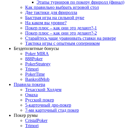
Этапы турниров по покеру фриролл (финал)
Как правильно выбрать игровой стол
Две тактики для фриролла
Быстрая игра на сильной руке
На каком вы уровне?
Покер плюс – как они это делают?-1
Покер плюс – как они это делают?-2
Старайтесь чаще уравнивать ставки на ривере
Тактика игры с опытным соперником
Бездепозитные бонусы
Poker MIRA
888Poker
PokerStrategy
Trimori
PokerTime
BankrollMob
Правила покера
Техасский Холдем
Омаха
Русский покер
5-карточный дро-покер
7-ми карточный стад покер
Покер румы
CristalPoker
Trimori