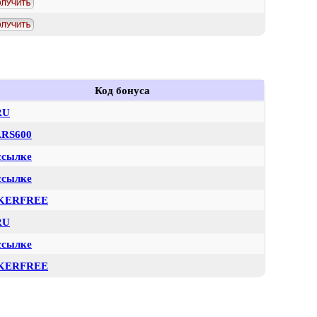
Код бонуса
RU
ARS600
ссылке
ссылке
KERFREE
RU
ссылке
KERFREE