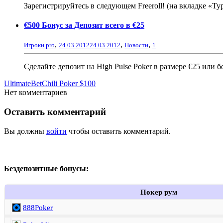
Зарегистрируйтесь в следующем Freeroll! (на вкладке «Ту
€500 Бонус за Депозит всего в €25
,
,
,
Игроки.pro
24.03.2012
24.03.2012
Новости
1
Сделайте депозит на High Pulse Poker в размере €25 или б
UltimateBet
Chili Poker $100
Нет комментариев
Оставить комментарий
Вы должны
войти
чтобы оставить комментарий.
Бездепозитные бонусы:
Покер рум
888Poker