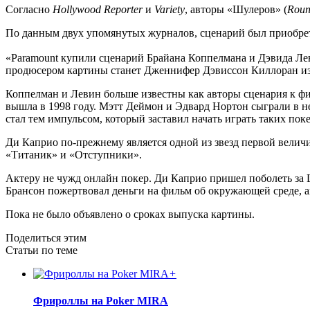
Согласно
Hollywood Reporter
и
Variety
, авторы «Шулеров» (
Roun
По данным двух упомянутых журналов, сценарий был приобрете
«Paramount купили сценарий Брайана Коппелмана и Дэвида Лев
продюсером картины станет Дженнифер Дэвиссон Киллоран из
Коппелман и Левин больше известны как авторы сценария к фи
вышла в 1998 году. Мэтт Деймон и Эдвард Нортон сыграли в н
стал тем импульсом, который заставил начать играть таких по
Ди Каприо по-прежнему является одной из звезд первой велич
«Титаник» и «Отступники».
Актеру не чужд онлайн покер. Ди Каприо пришел поболеть за L
Брансон пожертвовал деньги на фильм об окружающей среде, 
Пока не было объявлено о сроках выпуска картины.
Поделиться этим
Cтатьи по теме
+
Фрироллы на Poker MIRA