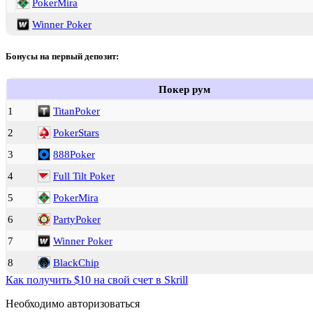
PokerMira
Winner Poker
Бонусы на первый депозит:
Покер рум
1
TitanPoker
2
PokerStars
3
888Poker
4
Full Tilt Poker
5
PokerMira
6
PartyPoker
7
Winner Poker
8
BlackChip
Как получить $10 на свой счет в Skrill
Необходимо авторизоваться