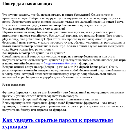
Покер для начинающих
Что нужно сделать, что бы начать
играть в покер бесплатно
? Ознакомиться с
правилами покера. Выбрать покеррум где планируете начать свою карьеру игрока в
покер. Зарегистрироваться в покер комнате, указав код дающий право на
покер бонус
.
После этого можно будет,
скачать покер бесплатно
и приступить к игре.
Что же в
покере бесплатно
, а что за деньги?
Играть в онлайн покер бесплатно
действительно просто, как и у любой игры в
интернете у
покера онлайн
есть бесплатный вариант, это игра на фишки (free money,
play money, free poker money). Для этого вам просто нужно открыть счет для
бесплатной игры в руме, у такого игрового счета, обычно, упрощенная регистрация, а
потом
скачать покер бесплатно
и вы в игре. Только в таком случае вашим выигрышем
тоже будут только free poker money.
Как
играть в покер без денег
, но на деньги?
Самый интересный вопрос как же можно
играть в покер бесплатно
и при этом
получить возможность выиграть деньги? Существует несколько возможностей для
игры
в покер онлайн бесплатно
–
бездепозитные бонусы
и
фрироллы
.
Бездепозитный бонус покер
(
бездеп
- разг. от анг.
No deposit bonus poker
) Очень
распространен в
онлайн покере
и представляет собой
бесплатный стартовый капитал
в покер руме, который позволяет начинающему игроку попробовать свои силы в
настоящей игре, без риска и ущерба для собственного кошелька.
Faq по фрироллам:
Фриролл (
фрирол
- разг. от анг.
freeroll
) – это
бесплатный покер турнир
с денежным
призом. Лучший способ начать зарабатывать покером.
Какие бывают фрироллы?
Фрироллы
бывают приватные и открытые.
В чем преимущество приватных фрироллов?
Приватные фрироллы
– это
покер
турниры
, организованные для ограниченного круга игроков доступ на которые можно
получить по билету или
паролю на фриролл
.
Как увидеть скрытые пароли к приватным
турнирам