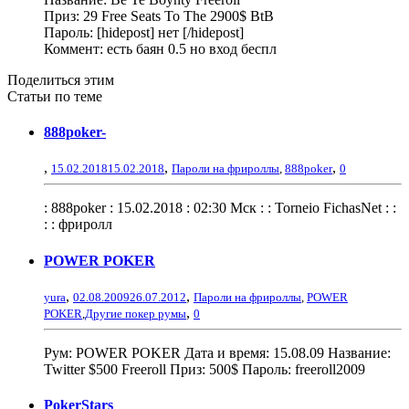
Приз: 29 Free Seats To The 2900$ BtB
Пароль: [hidepost] нет [/hidepost]
Коммент: есть баян 0.5 но вход беспл
Поделиться этим
Cтатьи по теме
888poker-
,
,
,
15.02.2018
15.02.2018
Пароли на фрироллы
,
888poker
0
: 888poker : 15.02.2018 : 02:30 Мск : : Torneio FichasNet : :
: : фриролл
POWER POKER
,
,
yura
02.08.2009
26.07.2012
Пароли на фрироллы
,
POWER
,
POKER
,
Другие покер румы
0
Рум: POWER POKER Дата и время: 15.08.09 Название:
Twitter $500 Freeroll Приз: 500$ Пароль: freeroll2009
PokerStars