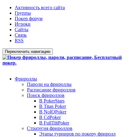
Активность всего сайта
Группы
Покер форум
Игроки
Сайты
Связь
RSS
Переключить навигацию
Фрироллы
Пароли на фрироллы
Расписание фрироллов
Поиск фрироллов
В PokerStars
В Titan Poker
В NoIQPoker
В CdPoker
В FullTiltPoker
Стратегия фрироллов
Этапы турниров по покеру фриролл